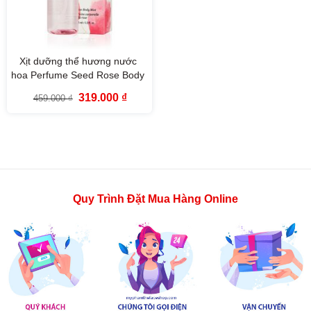
Xịt dưỡng thể hương nước
hoa Perfume Seed Rose Body
Mist (155ml)
Giá
Giá
319.000
₫
459.000
₫
gốc
hiện
là:
tại
459.000 ₫.
là:
319.000 ₫.
Quy Trình Đặt Mua Hàng Online