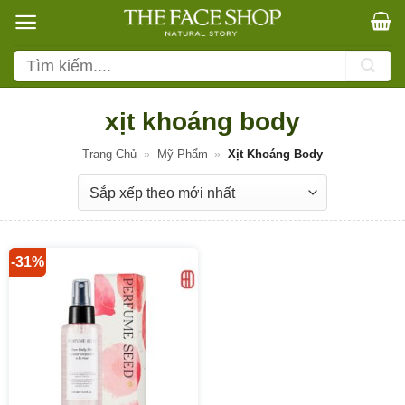
Bỏ
qua
nội
Tìm
dung
kiếm:
xịt khoáng body
Trang Chủ
»
Mỹ Phẩm
»
Xịt Khoáng Body
-31%