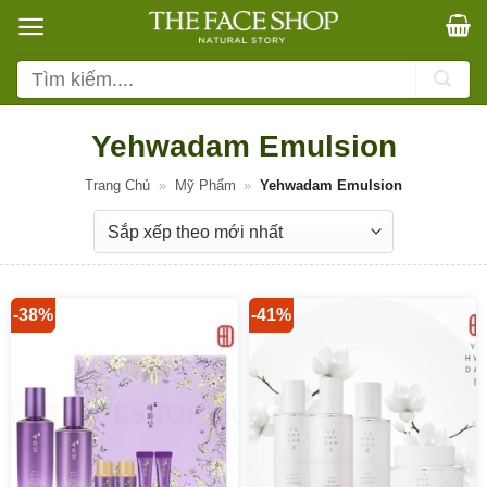
Bỏ
qua
nội
Tìm
dung
kiếm:
Yehwadam Emulsion
Trang Chủ
»
Mỹ Phẩm
»
Yehwadam Emulsion
-38%
-41%