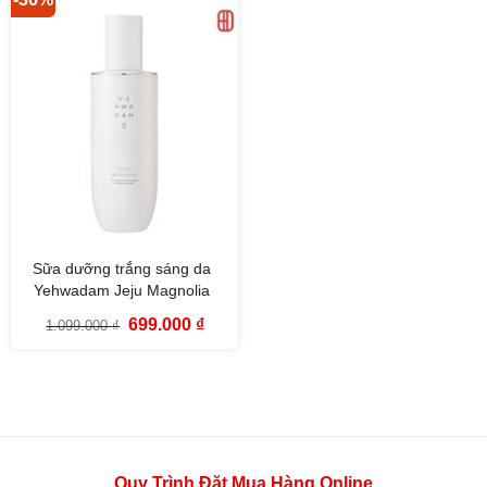
Sữa dưỡng trắng sáng da
Yehwadam Jeju Magnolia
Pure Brightening Emulsion
Giá
Giá
699.000
₫
1.099.000
₫
(140ml)
gốc
hiện
là:
tại
1.099.000 ₫.
là:
699.000 ₫.
Quy Trình Đặt Mua Hàng Online