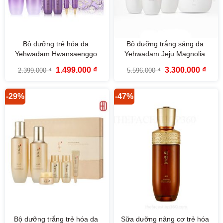
Bộ dưỡng trẻ hóa da
Bộ dưỡng trắng sáng da
Yehwadam Hwansaenggo
Yehwadam Jeju Magnolia
Ultimate Rejuvenating Special
Pure Brightening (4 sản
Giá
Giá
Giá
Giá
1.499.000
₫
3.300.000
₫
2.399.000
₫
5.596.000
₫
Set (6 SP)
phẩm)
gốc
hiện
gốc
hiện
là:
tại
là:
tại
2.399.000 ₫.
là:
5.596.000 ₫.
là:
1.499.000 ₫.
3.300
-29%
-47%
Bộ dưỡng trắng trẻ hóa da
Sữa dưỡng nâng cơ trẻ hóa