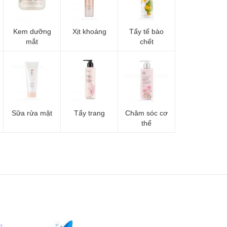
Kem dưỡng
Xịt khoáng
Tẩy tế bào
mắt
chết
Sữa rửa mặt
Tẩy trang
Chăm sóc cơ
thể