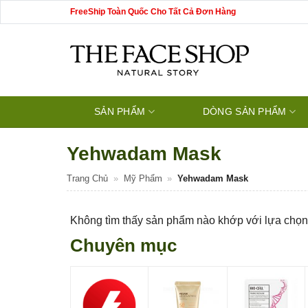
Bỏ
FreeShip Toàn Quốc Cho Tất Cả Đơn Hàng
qua
nội
dung
SẢN PHẨM
DÒNG SẢN PHẨM
Yehwadam Mask
Trang Chủ
»
Mỹ Phẩm
»
Yehwadam Mask
Không tìm thấy sản phẩm nào khớp với lựa chọn
Chuyên mục