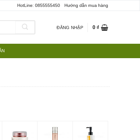
HotLine: 0855555450
Hướng dẫn mua hàng
0
₫
ĐĂNG NHẬP
ẪN