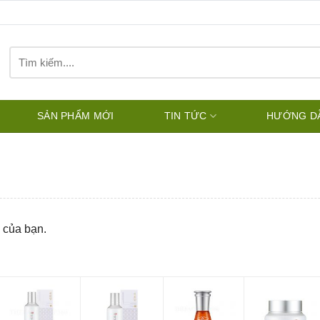
Tìm
kiếm:
SẢN PHẨM MỚI
TIN TỨC
HƯỚNG D
 của bạn.