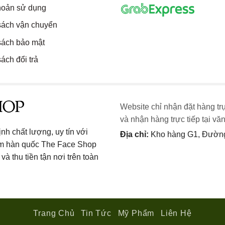
hoản sử dụng
sách vận chuyển
sách bảo mật
ách đổi trả
Website chỉ nhận đặt hàng tr
và nhận hàng trực tiếp tại vă
h chất lượng, uy tín với
Địa chỉ:
Kho hàng G1, Đường 
ẩm hàn quốc The Face Shop
và thu tiền tận nơi trên toàn
Trang Chủ
Tin Tức
Mỹ Phẩm
Liên Hệ