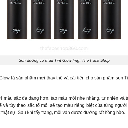
Son dưỡng có màu Tint Glow fmgt The Face Shop
low là sản phẩm mới thay thế và cải tiến cho sản phẩm son Tin
với màu sắc đa dạng hơn, tạo màu môi nhẹ nhàng, tự nhiên và t
ể và tùy theo sắc tố môi sẽ tạo màu riêng biệt của từng ngườ
thật sự. Sau khi tẩy trang, môi vẫn được dưỡng rất hồng hào.