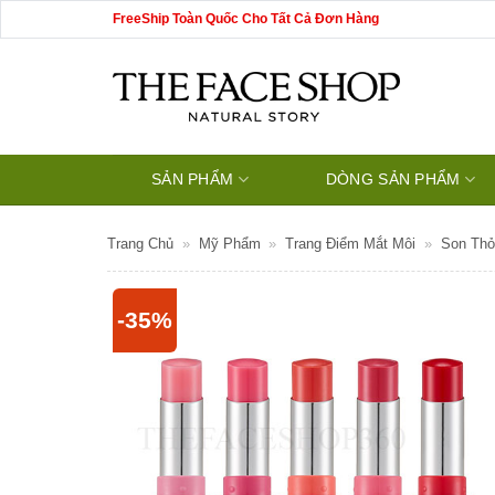
Bỏ
FreeShip Toàn Quốc Cho Tất Cả Đơn Hàng
qua
nội
dung
SẢN PHẨM
DÒNG SẢN PHẨM
Trang Chủ
»
Mỹ Phẩm
»
Trang Điểm Mắt Môi
»
Son Thỏi
-35%