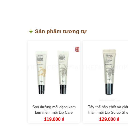
Sản phẩm tương tự
ôi Lip Care
Son dưỡng môi dạng kem
Tẩy thế bào chết và gi
 Butter fmgt
làm mềm môi Lip Care
thâm môi Lip Scrub Sh
e Shop
Cream fmgt
Butter fmgt The Face S
Giá
Giá
Giá
Giá
Giá
000
₫
119.000
₫
129.000
₫
hiện
gốc
hiện
gốc
hiện
(10g)
tại
là:
tại
là:
tại