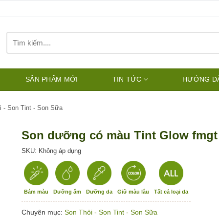
Tìm
kiếm:
SẢN PHẨM MỚI
TIN TỨC
HƯỚNG D
 - Son Tint - Son Sữa
Son dưỡng có màu Tint Glow fmgt
SKU: Không áp dụng
Bám màu
Dưỡng ẩm
Dưỡng da
Giữ màu lâu
Tất cả loại da
Chuyên mục:
Son Thỏi - Son Tint - Son Sữa