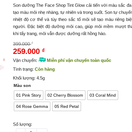
Son dưỡng The Face Shop Tint Glow cải tiến với màu sắc đa
tạo màu môi nhẹ nhàng, tự nhiên và trong suốt. Son tự chuyể
nhiệt độ cơ thể và tùy theo sắc tố môi sẽ tạo màu riêng biệ
người. Đặc biệt độ dưỡng môi cao, giúp môi mềm mượt th
khi tẩy trang, môi vẫn được dưỡng rất hồng hào.
₫
399.000
259.000
₫
Giá
Giá
gốc
hiện
Vận chuyển:
Miễn phí vận chuyển
toàn quốc
là:
tại
Tình trạng:
Còn hàng
399.000 ₫.
là:
Khối lượng:
4.5g
259.000 ₫.
Màu son
01 Pink Story
02 Cherry Blossom
03 Coral Mind
04 Rose Gemma
05 Red Petal
Số lượng:
Son dưỡng có màu Tint Glow fmgt The Face Shop số lư