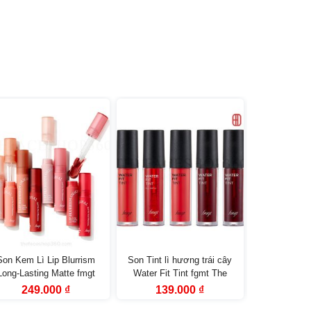
Son Kem Lì Lip Blurrism
Son Tint lì hương trái cây
Son thỏi nhu
Long-Lasting Matte fmgt
Water Fit Tint fgmt The
Velvet Lips
The Face Shop
Face Shop
Fac
Giá
Giá
Giá
Giá
Giá
249.000
₫
139.000
₫
349
gốc
hiện
gốc
hiện
gốc
là:
tại
là:
tại
là: