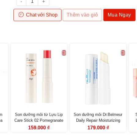
Chat
với Shop
Thêm vào giỏ
Mua Ngay
ảm
Son dưỡng môi từ Lựu Lip
Son dưỡng môi Dr.Belmeur
ea
Care Stick 02 Pomegranate
Daily Repair Moisturizing
hop
fmgt The Face Shop
Lip Balm
Giá
Giá
Giá
Giá
159.000
₫
179.000
₫
gốc
hiện
gốc
hiện
là:
tại
là:
tại