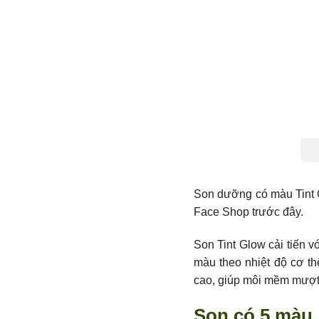
Son dưỡng có màu Tint G
Face Shop trước đây.
Son Tint Glow cải tiến 
màu theo nhiệt độ cơ th
cao, giúp môi mềm mượt 
Son có 5 màu