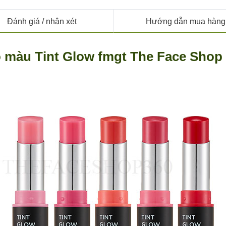
249.000 ₫.
là:
259.000 ₫.
là:
000 ₫.
159.000 ₫.
179.000 ₫.
Đánh giá
/ nhận xét
Hướng dẫn mua hàng
 màu Tint Glow fmgt The Face Shop