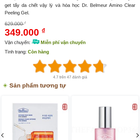
get tẩy da chết vậy lý và hóa học Dr. Belmeur Amino Clear
Peeling Gel.
₫
629.000
349.000
₫
Giá
Giá
gốc
hiện
Vận chuyển:
Miễn phí vận chuyển
là:
tại
Tình trạng:
Còn hàng
629.000 ₫.
là:
349.000 ₫.
4.7 trên 47 đánh giá
Sản phẩm tương tự