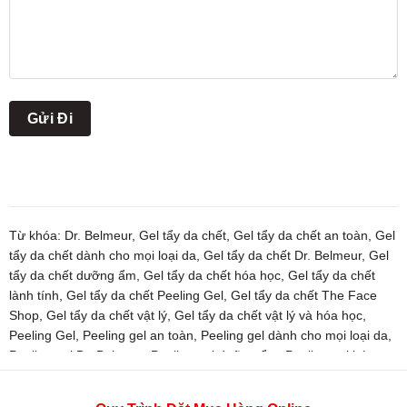
Từ khóa:
Dr. Belmeur
,
Gel tẩy da chết
,
Gel tẩy da chết an toàn
,
Gel
tẩy da chết dành cho mọi loại da
,
Gel tẩy da chết Dr. Belmeur
,
Gel
tẩy da chết dưỡng ẩm
,
Gel tẩy da chết hóa học
,
Gel tẩy da chết
lành tính
,
Gel tẩy da chết Peeling Gel
,
Gel tẩy da chết The Face
Shop
,
Gel tẩy da chết vật lý
,
Gel tẩy da chết vật lý và hóa học
,
Peeling Gel
,
Peeling gel an toàn
,
Peeling gel dành cho mọi loại da
,
Peeling gel Dr. Belmeur
,
Peeling gel dưỡng ẩm
,
Peeling gel hóa
học
,
Peeling gel lành tính
,
Peeling gel vật lý
,
Peeling gel vật lý và
hóa học