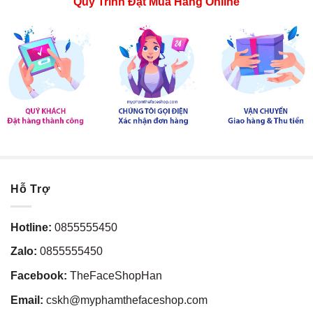
Quy Trình Đặt Mua Hàng Online
Hỗ Trợ
Hotline:
0855555450
Zalo:
0855555450
Facebook:
TheFaceShopHan
Email:
cskh@myphamthefaceshop.com