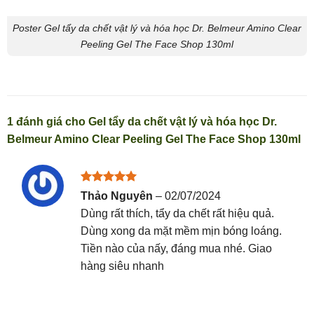
Poster Gel tẩy da chết vật lý và hóa học Dr. Belmeur Amino Clear
Peeling Gel The Face Shop 130ml
1 đánh giá cho
Gel tẩy da chết vật lý và hóa học Dr.
Belmeur Amino Clear Peeling Gel The Face Shop 130ml
Được xếp
Thảo Nguyên
–
02/07/2024
hạng
5
5
Dùng rất thích, tẩy da chết rất hiệu quả.
sao
Dùng xong da mặt mềm mịn bóng loáng.
Tiền nào của nấy, đáng mua nhé. Giao
hàng siêu nhanh