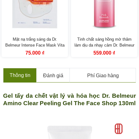
Mặt nạ trắng sáng da Dr.
Tinh chất sáng hồng mờ thâm
Belmeur Intense Face Mask Vita
làm dịu da nhạy cảm Dr. Belmeur
Serine 30ml
Pink Blemish Calming Serum
Giá
Giá
Giá
Giá
75.000
₫
559.000
₫
gốc
hiện
gốc
hiện
50ml The Face Shop
là:
tại
là:
tại
129.000 ₫.
là:
999.000 ₫.
là:
75.000 ₫.
559.000 ₫.
Thông tin
Đánh giá
Phí Giao hàng
Gel tẩy da chết vật lý và hóa học Dr. Belmeur
Amino Clear Peeling Gel The Face Shop 130ml