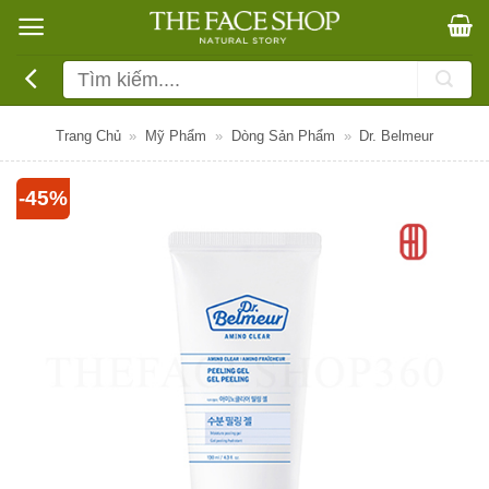
Bỏ
qua
nội
Tìm
dung
kiếm:
Trang Chủ
»
Mỹ Phẩm
»
Dòng Sản Phẩm
»
Dr. Belmeur
-45%