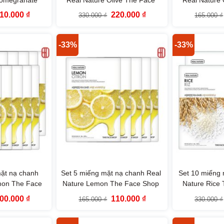
eShop
Shop
S
iá
Giá
Giá
Giá
10.000
₫
220.000
₫
330.000
₫
165.000
₫
ốc
hiện
gốc
hiện
:
tại
là:
tại
65.000 ₫.
là:
330.000 ₫.
là:
110.000 ₫.
220.000 ₫.
-33%
-33%
ặt nạ chanh
Set 5 miếng mặt nạ chanh Real
Set 10 miếng 
mon The Face
Nature Lemon The Face Shop
Nature Rice
p
iá
Giá
Giá
Giá
00.000
₫
110.000
₫
165.000
₫
330.000
₫
ốc
hiện
gốc
hiện
:
tại
là:
tại
30.000 ₫.
là:
165.000 ₫.
là: