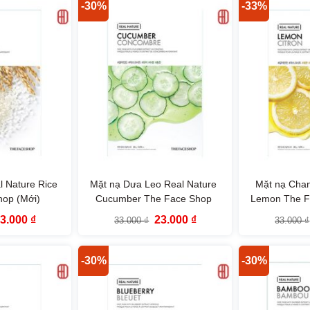
200.000 ₫.
110.000 ₫.
-30%
-33%
 Nature Rice
Mặt nạ Dưa Leo Real Nature
Mặt nạ Chan
hop (Mới)
Cucumber The Face Shop
Lemon The F
iá
Giá
Giá
Giá
23.000
₫
23.000
₫
33.000
₫
33.000
₫
ốc
hiện
gốc
hiện
à:
tại
là:
tại
3.000 ₫.
là:
33.000 ₫.
là:
23.000 ₫.
23.000 ₫.
-30%
-30%