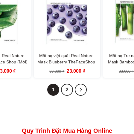
 Real Nature
Mặt nạ việt quất Real Nature
Mặt nạ Tre n
ace Shop (Mới)
Mask Blueberry TheFaceShop
Mask Bambo
(Mới)
iá
Giá
Giá
Giá
23.000
₫
23.000
₫
33.000
₫
33.000
₫
ốc
hiện
gốc
hiện
à:
tại
là:
tại
3.000 ₫.
là:
33.000 ₫.
là:
23.000 ₫.
23.000 ₫.
1
2
Quy Trình Đặt Mua Hàng Online