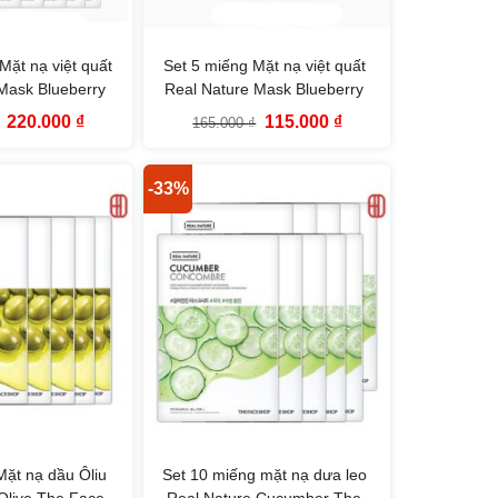
Mặt nạ việt quất
Set 5 miếng Mặt nạ việt quất
Mask Blueberry
Real Nature Mask Blueberry
aceShop
TheFaceShop
Giá
Giá
Giá
Giá
220.000
₫
115.000
₫
165.000
₫
gốc
hiện
gốc
hiện
là:
tại
là:
tại
330.000 ₫.
là:
165.000 ₫.
là:
220.000 ₫.
115.000 ₫.
-33%
Mặt nạ dầu Ôliu
Set 10 miếng mặt nạ dưa leo
Olive The Face
Real Nature Cucumber The