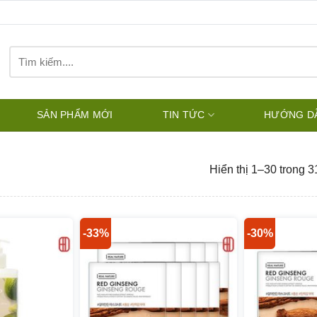
Tìm
kiếm:
SẢN PHẨM MỚI
TIN TỨC
HƯỚNG D
Hiển thị 1–30 trong 3
-33%
-30%