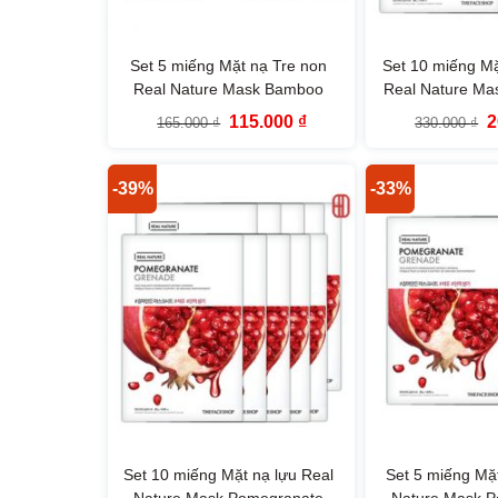
Set 5 miếng Mặt nạ Tre non
Set 10 miếng Mặ
Real Nature Mask Bamboo
Real Nature Ma
TheFaceShop
TheFac
Giá
Giá
G
115.000
₫
2
165.000
₫
330.000
₫
gốc
hiện
g
là:
tại
là
165.000 ₫.
là:
3
115.000 ₫.
-39%
-33%
Set 10 miếng Mặt nạ lựu Real
Set 5 miếng Mặt
Nature Mask Pomegranate
Nature Mask 