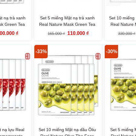
t nạ trà xanh
Set 5 miếng Mặt nạ trà xanh
Set 10 miếng 
sk Green Tea
Real Nature Mask Green Tea
Real Nature 
eShop
TheFaceShop
TheF
iá
Giá
Giá
Giá
00.000
₫
110.000
₫
165.000
₫
330.000
₫
ốc
hiện
gốc
hiện
:
tại
là:
tại
30.000 ₫.
là:
165.000 ₫.
là:
200.000 ₫.
110.000 ₫.
-33%
-30%
 nạ lựu Real
Set 10 miếng Mặt nạ dầu Ôliu
Set 5 miếng 
Pomegranate
Real Nature Olive The Face
Real Nature 