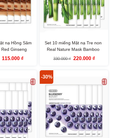
Mặt nạ Hồng Sâm
Set 10 miếng Mặt nạ Tre non
e Red Ginseng
Real Nature Mask Bamboo
aceShop
TheFaceShop
Giá
Giá
Giá
Giá
115.000
₫
220.000
₫
330.000
₫
gốc
hiện
gốc
hiện
là:
tại
là:
tại
165.000 ₫.
là:
330.000 ₫.
là:
115.000 ₫.
220.000 ₫.
-30%