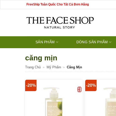
Bỏ
FreeShip Toàn Quốc Cho Tất Cả Đơn Hàng
qua
nội
dung
SẢN PHẨM
DÒNG SẢN PHẨM
căng mịn
Trang Chủ
»
Mỹ Phẩm
»
Căng Mịn
-20%
-20%