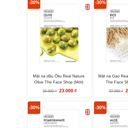
115.000 ₫.
-30%
-30%
Mặt nạ dầu Ôliu Real Nature
Mặt nạ Gạo Real
Olive The Face Shop (Mới)
The Face S
Giá
Giá
G
23.000
₫
33.000
₫
33.000
₫
gốc
hiện
g
là:
tại
l
33.000 ₫.
là:
3
23.000 ₫.
-30%
-30%