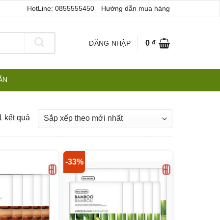
HotLine: 0855555450
Hướng dẫn mua hàng
0
₫
ĐĂNG NHẬP
ẪN
Đã
1 kết quả
sắp
xếp
theo
-33%
mới
nhất