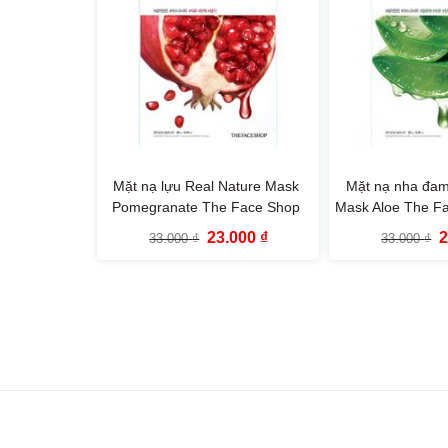
Mặt nạ lựu Real Nature Mask
Mặt nạ nha đam
Pomegranate The Face Shop
Mask Aloe The F
(Mới)
Giá
Giá
G
23.000
₫
33.000
₫
33.000
₫
gốc
hiện
g
là:
tại
l
33.000 ₫.
là:
3
23.000 ₫.