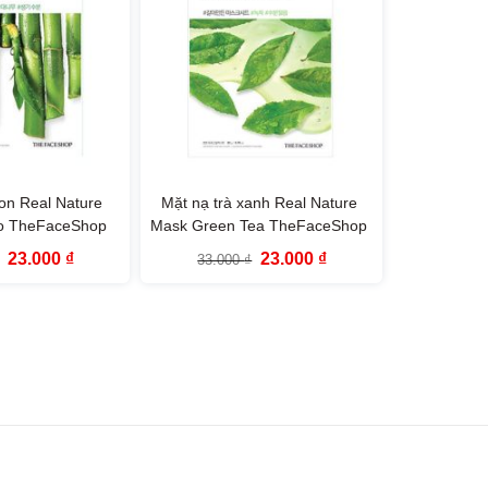
on Real Nature
Mặt nạ trà xanh Real Nature
o TheFaceShop
Mask Green Tea TheFaceShop
Giá
Giá
Giá
Giá
23.000
₫
23.000
₫
33.000
₫
gốc
hiện
gốc
hiện
là:
tại
là:
tại
33.000 ₫.
là:
33.000 ₫.
là:
23.000 ₫.
23.000 ₫.