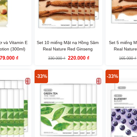
 và Vitamin E
Set 10 miếng Mặt nạ Hồng Sâm
Set 5 miếng 
tion (300ml)
Real Nature Red Ginseng
Real Natur
TheFaceShop
TheF
iá
Giá
Giá
Giá
79.000
₫
220.000
₫
330.000
₫
165.000
₫
ốc
hiện
gốc
hiện
:
tại
là:
tại
49.000 ₫.
là:
330.000 ₫.
là:
279.000 ₫.
220.000 ₫.
-33%
-33%