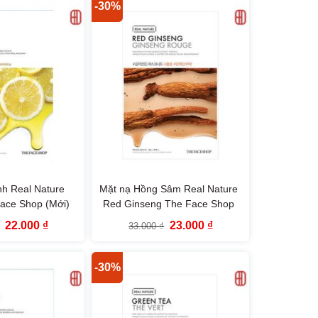
220.000 ₫.
115.000 ₫.
-30%
h Real Nature
Mặt nạ Hồng Sâm Real Nature
ace Shop (Mới)
Red Ginseng The Face Shop
Giá
Giá
Giá
Giá
22.000
₫
23.000
₫
33.000
₫
gốc
hiện
gốc
hiện
là:
tại
là:
tại
33.000 ₫.
là:
33.000 ₫.
là:
22.000 ₫.
23.000 ₫.
-30%