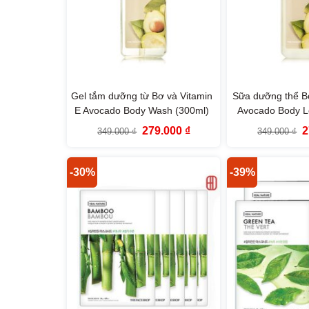
Gel tắm dưỡng từ Bơ và Vitamin
Sữa dưỡng thể Bơ
E Avocado Body Wash (300ml)
Avocado Body Lo
Giá
Giá
G
279.000
₫
2
349.000
₫
349.000
₫
gốc
hiện
g
là:
tại
là
349.000 ₫.
là:
3
279.000 ₫.
-30%
-39%