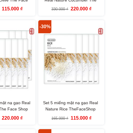
hop
Face Shop
Giá
Giá
Giá
Giá
115.000
₫
220.000
₫
330.000
₫
gốc
hiện
gốc
hiện
là:
tại
là:
tại
165.000 ₫.
là:
330.000 ₫.
là:
115.000 ₫.
220.000 ₫.
-30%
mặt nạ gạo Real
Set 5 miếng mặt nạ gạo Real
 The Face Shop
Nature Rice TheFaceShop
Giá
Giá
Giá
Giá
220.000
₫
115.000
₫
165.000
₫
gốc
hiện
gốc
hiện
là:
tại
là:
tại
330.000 ₫.
là:
165.000 ₫.
là: