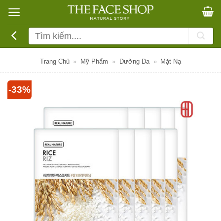
Bỏ
qua
nội
Tìm
dung
kiếm:
Trang Chủ
»
Mỹ Phẩm
»
Dưỡng Da
»
Mặt Nạ
-33%