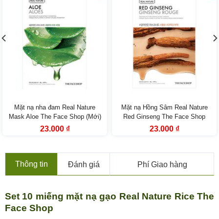
Mặt nạ nha đam Real Nature
Mặt nạ Hồng Sâm Real Nature
Mask Aloe The Face Shop (Mới)
Red Ginseng The Face Shop
Giá
Giá
Giá
Giá
23.000
₫
23.000
₫
gốc
hiện
gốc
hiện
là:
tại
là:
tại
33.000 ₫.
là:
33.000 ₫.
là:
23.000 ₫.
23.000 ₫.
Thông tin
Đánh giá
Phí Giao hàng
Set 10 miếng mặt nạ gạo Real Nature Rice The
Face Shop