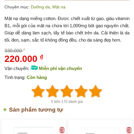
Chuyên mục:
Dưỡng da
,
Mặt nạ
Mặt nạ dạng miếng cotton. Được chiết xuất từ gạo, giàu vitamin
B1, mỗi gói của mặt nạ chứa tới 1,000mg bột gạo nguyên chất.
Giúp dễ dàng làm sạch, tẩy tế bào chết trên da. Cải thiện là da
tối, đen, sạm, sắc tố không đồng đều, cho da sáng đẹp hơn.
₫
330.000
220.000
₫
Giá
Giá
gốc
hiện
Vận chuyển:
Miễn phí vận chuyển
là:
tại
Tình trạng:
Còn hàng
330.000 ₫.
là:
220.000 ₫.
5 trên 170 đánh giá
Sản phẩm tương tự