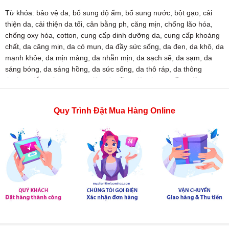
Từ khóa:
bảo vệ da
,
bổ sung độ ẩm
,
bổ sung nước
,
bột gạo
,
cải
thiện da
,
cải thiện da tối
,
cân bằng ph
,
căng mịn
,
chống lão hóa
,
chống oxy hóa
,
cotton
,
cung cấp dinh dưỡng da
,
cung cấp khoáng
chất
,
da căng mịn
,
da có mụn
,
da đầy sức sống
,
da đen
,
da khô
,
da
mạnh khỏe
,
da mịn màng
,
da nhẵn mịn
,
da sạch sẽ
,
da sạm
,
da
sáng bóng
,
da sáng hồng
,
da sức sống
,
da thô ráp
,
da thông
thoáng
,
đắp mặt nạ
,
gạo
,
giảm da dầu
,
giảm lượng dầu
,
giảm sưng
da
,
hạn chế dầu
,
khoáng chất
,
làm mềm da
,
làm sạch da
,
Mask
,
mặt nạ
,
mặt nạ cotton
,
mặt nạ dưỡng trắng
,
Mặt Nạ Gạo
,
mặt nạ
Quy Trình Đặt Mua Hàng Online
làm trắng
,
mặt nạ miếng
,
mọi loại da
,
mỹ phẩm
,
mỹ phẩm chính
hãng hàn quốc
,
Nature
,
nuôi dưỡng da
,
ô nhiễm da
,
Real
,
Real
Nature
,
Real Nature Mark
,
Rice
,
sắc tốc da
,
sạch cồi mụn
,
sạch da
,
sát khuẩn
,
se lỗ chân lông
,
tẩy da chết
,
tẩy tế bào chết
,
tẩy tế bào
chết trên da
,
thefaceshop
,
tia cực tím
,
tươi mát
,
tươi mát da
,
vitamin B1