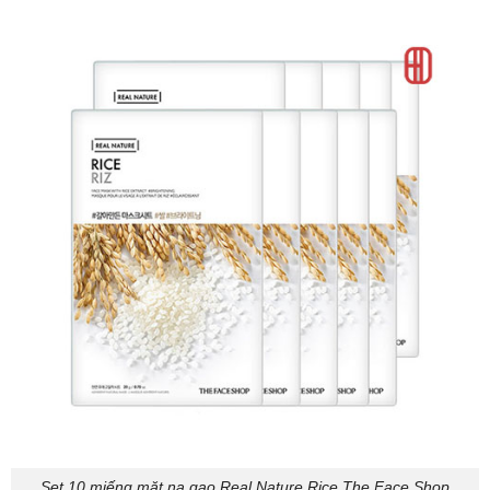
Set 10 miếng mặt nạ gạo Real Nature Rice The Face Shop