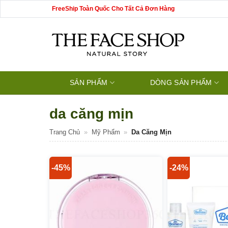
Bỏ
FreeShip Toàn Quốc Cho Tất Cả Đơn Hàng
qua
nội
dung
SẢN PHẨM
DÒNG SẢN PHẨM
da căng mịn
Trang Chủ
»
Mỹ Phẩm
»
Da Căng Mịn
-45%
-24%