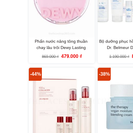
Phấn nước nâng tông thuần
Bộ dưỡng phục h
chay lâu trôi Dewy Lasting
Dr. Belmeur D
Vegan Tone-Up Cushion SPF33
Skincare Set (5
Giá
Giá
479.000
₫
869.000
₫
1.190.000
₫
PA++ The Face Shop
Sho
gốc
hiện
là:
tại
l
869.000 ₫.
là:
479.000 ₫.
-44%
-38%