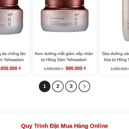
 da chống lão
Kem dưỡng mắt giảm nếp nhăn
Sữa dưỡng sán
âm Yehwadam
từ Hồng Sâm Yehwadam
hóa từ Hồng
e Ginseng
Heaven Grade Ginseng
Heaven Gr
iá
Giá
Giá
Giá
.050.000
₫
990.000
₫
1.590.000
₫
1.050.000
ream (50ml)
Rejuvenating Eye Cream (25ml)
Rejuvenating 
ốc
hiện
gốc
hiện
:
tại
là:
tại
.690.000 ₫.
là:
1.590.000 ₫.
là:
1.050.000 ₫.
990.000 ₫.
1
2
3
Quy Trình Đặt Mua Hàng Online