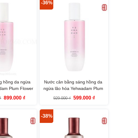
499.000 ₫.
3.500.000 ₫.
-36%
ng hồng da ngừa
Nước cân bằng sáng hồng da
dam Plum Flower
ngừa lão hóa Yehwadam Plum
 Serum The Face
Flower Revitalizing Toner
Giá
Giá
Giá
Giá
899.000
₫
599.000
₫
₫
929.000
₫
hop
(160ml)
gốc
hiện
gốc
hiện
là:
tại
là:
tại
1.459.000 ₫.
là:
929.000 ₫.
là:
899.000 ₫.
599.000 ₫.
-38%