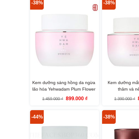
1.499.000 ₫.
-38%
-38%
Kem dưỡng sáng hồng da ngừa
Kem dưỡng mắt
lão hóa Yehwadam Plum Flower
thâm và n
Revitalizing Cream (50ml)
Yehwadam Pl
Giá
Giá
899.000
₫
1.459.000
₫
1.390.000
₫
Revitalizing
gốc
hiện
là:
tại
l
1.459.000 ₫.
là:
899.000 ₫.
-44%
-38%