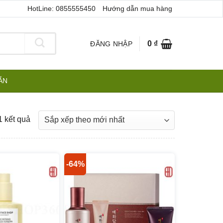
HotLine: 0855555450
Hướng dẫn mua hàng
0
₫
ĐĂNG NHẬP
ẪN
Đã
1 kết quả
sắp
xếp
theo
-64%
mới
nhất