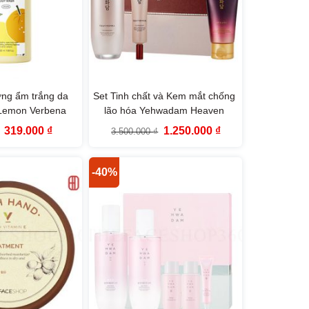
ng ẩm trắng da
Set Tinh chất và Kem mắt chống
 Lemon Verbena
lão hóa Yehwadam Heaven
50ml The Face
Grade Ginseng Rejuvenating
Giá
Giá
Giá
Giá
319.000
₫
1.250.000
₫
3.500.000
₫
hop
Serum Special Gift Set
gốc
hiện
gốc
hiện
là:
tại
là:
tại
579.000 ₫.
là:
3.500.000 ₫.
là:
319.000 ₫.
1.250.000 ₫.
-40%