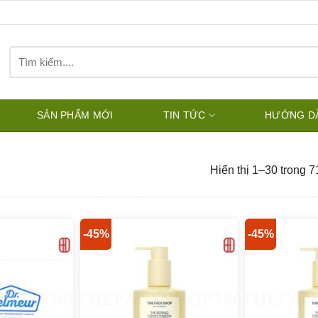
Tìm
kiếm:
SẢN PHẨM MỚI
TIN TỨC
HƯỚNG D
Hiển thị 1–30 trong 7
-45%
-45%