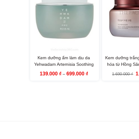
Kem dưỡng ẩm làm dịu da
Kem dưỡng trắng
Yehwadam Artemisia Soothing
hóa từ Hồng S
Moisturizing Cream The Face
Heaven Grad
Khoảng
G
139.000
₫
699.000
₫
1
–
1.690.000
₫
Shop
Rejuvenating C
giá:
g
từ
là
139.000 ₫
1
đến
699.000 ₫