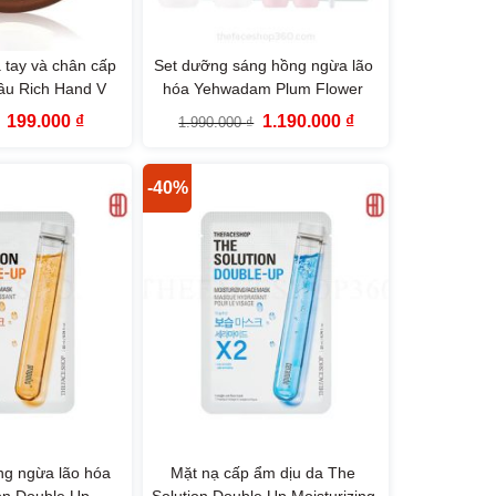
tay và chân cấp
Set dưỡng sáng hồng ngừa lão
âu Rich Hand V
hóa Yehwadam Plum Flower
Total Treatment
Revitalizing Duo Set (6SP)
Giá
Giá
Giá
Giá
199.000
₫
1.190.000
₫
1.990.000
₫
 Shop 110ml
gốc
hiện
gốc
hiện
là:
tại
là:
tại
359.000 ₫.
là:
1.990.000 ₫.
là:
199.000 ₫.
1.190.000 ₫.
-40%
ng ngừa lão hóa
Mặt nạ cấp ẩm dịu da The
on Double Up
Solution Double Up Moisturizing