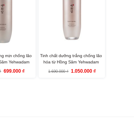
g mịn chống lão
Tinh chất dưỡng trắng chống lão
 Sâm Yehwadam
hóa từ Hồng Sâm Yehwadam
ade Ginseng
Heaven Grade Ginseng
Giá
Giá
Giá
Giá
699.000
₫
1.050.000
₫
₫
1.690.000
₫
Emulsion (140ml)
Rejuvenating Serum (45ml)
gốc
hiện
gốc
hiện
là:
tại
là:
tại
1.050.000 ₫.
là:
1.690.000 ₫.
là:
699.000 ₫.
1.050.000 ₫.