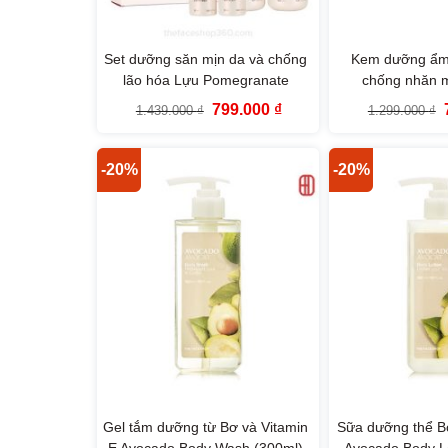
Set dưỡng săn mịn da và chống
Kem dưỡng ẩm
lão hóa Lựu Pomegranate
chống nhăn 
Collagen Skincare Set The Face
Therapy Vega
Giá
Giá
799.000
₫
1.439.000
₫
1.299.000
₫
Shop
Blending Cream 
gốc
hiện
là:
tại
l
Sho
1.439.000 ₫.
là:
799.000 ₫.
-20%
-20%
Gel tắm dưỡng từ Bơ và Vitamin
Sữa dưỡng thể Bơ
E Avocado Body Wash (300ml)
Avocado Body Lo