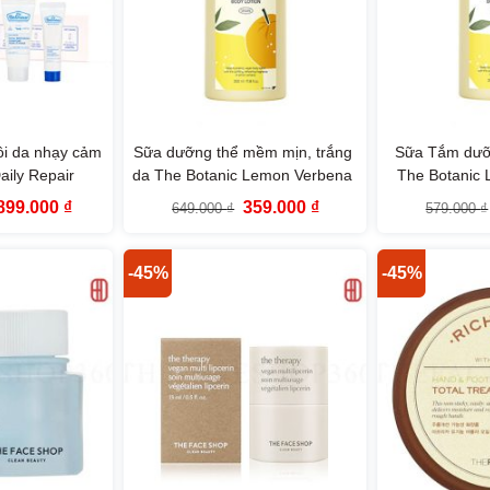
ồi da nhạy cảm
Sữa dưỡng thể mềm mịn, trắng
Sữa Tắm dưỡ
aily Repair
da The Botanic Lemon Verbena
The Botanic
SP) The Face
Body Lotion 350ml The Face
Body Wash 3
Giá
Giá
Giá
Giá
899.000
₫
359.000
₫
649.000
₫
579.000
₫
p
Shop
S
gốc
hiện
gốc
hiện
à:
tại
là:
tại
1.190.000 ₫.
là:
649.000 ₫.
là:
899.000 ₫.
359.000 ₫.
-45%
-45%