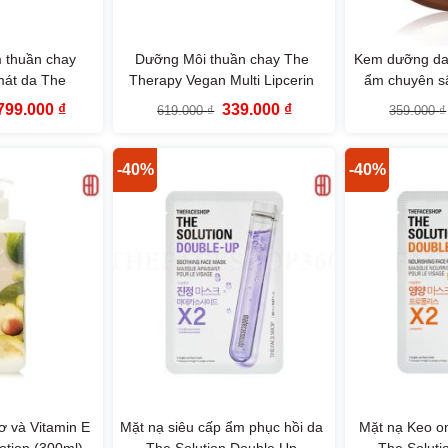
 thuần chay
Dưỡng Môi thuần chay The
Kem dưỡng da 
mát da The
Therapy Vegan Multi Lipcerin
ẩm chuyên s
n Moisture
The Face Shop 15ml
Hand & Foot 
Giá
Giá
Giá
Giá
799.000
₫
339.000
₫
619.000
₫
359.000
₫
60ml The Face
The Face
gốc
hiện
gốc
hiện
à:
tại
là:
tại
p
1.299.000 ₫.
là:
619.000 ₫.
là:
799.000 ₫.
339.000 ₫.
-40%
-40%
 và Vitamin E
Mặt nạ siêu cấp ẩm phục hồi da
Mặt nạ Keo o
tion (300ml)
The Solution Double Up
The Soluti