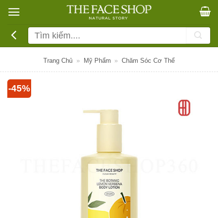
Bỏ
qua
nội
Tìm
dung
kiếm:
Trang Chủ
»
Mỹ Phẩm
»
Chăm Sóc Cơ Thể
-45%