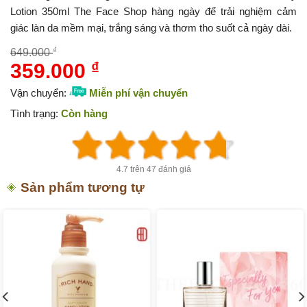
Lotion 350ml The Face Shop
hàng ngày để trải nghiệm cảm
giác làn da mềm mại, trắng sáng và thơm tho suốt cả ngày dài.
₫
649.000
359.000
₫
Giá
Giá
gốc
hiện
Vận chuyển:
Miễn phí vận chuyển
là:
tại
Tình trạng:
Còn hàng
649.000 ₫.
là:
359.000 ₫.
4.7 trên 47 đánh giá
Sản phẩm tương tự