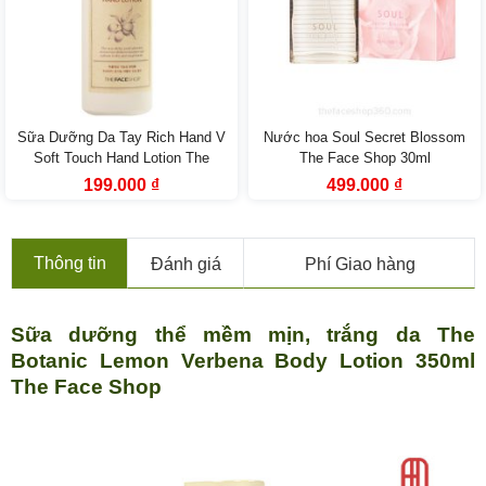
Sữa Dưỡng Da Tay Rich Hand V
Nước hoa Soul Secret Blossom
Soft Touch Hand Lotion The
The Face Shop 30ml
Face Shop
Giá
Giá
Giá
Giá
199.000
₫
499.000
₫
gốc
hiện
gốc
hiện
là:
tại
là:
tại
229.000 ₫.
là:
599.000 ₫.
là:
199.000 ₫.
499.000 ₫.
Thông tin
Đánh giá
Phí Giao hàng
Sữa dưỡng thể mềm mịn, trắng da The
Botanic Lemon Verbena Body Lotion 350ml
The Face Shop