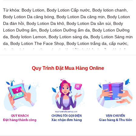
Từ khóa:
Body Lotion
,
Body Lotion Cấp nước
,
Body lotion chanh
,
Body Lotion Da căng bóng
,
Body Lotion Da căng mịn
,
Body Lotion
Da đàn hồi
,
Body Lotion Da khô
,
Body Lotion Da sần sùi
,
Body
Lotion Dưỡng ẩm
,
Body Lotion Dưỡng ẩm da
,
Body Lotion Dưỡng
da
,
Body lotion Lemon
,
Body Lotion sáng da
,
Body Lotion Sáng mịn
da
,
Body Lotion The Face Shop
,
Body Lotion trắng da
,
cấp nước
,
da căng bóng
,
da căng mịn
,
da đàn hồi
,
da khô
,
da sần sùi
,
dưỡng
ẩm
,
dưỡng ẩm da
,
dưỡng body
,
dưỡng body Cấp nước
,
dưỡng
body Da căng bóng
,
dưỡng body Da căng mịn
,
dưỡng body Da đàn
Quy Trình Đặt Mua Hàng Online
hồi
,
dưỡng body Da khô
,
dưỡng body Da sần sùi
,
dưỡng body
Dưỡng ẩm
,
dưỡng body Dưỡng ẩm da
,
dưỡng body Dưỡng da
,
dưỡng body sáng da
,
dưỡng body Sáng mịn da
,
dưỡng body The
Face Shop
,
dưỡng body trắng da
,
dưỡng da
,
dưỡng thế
,
dưỡng
thể Bưởi
,
dưỡng thể Cấp nước
,
dưỡng thể Da căng bóng
,
dưỡng
thể Da căng mịn
,
dưỡng thể Da đàn hồi
,
dưỡng thể Da khô
,
dưỡng
thể Da sần sùi
,
dưỡng thể dưỡng ẩm
,
dưỡng thể Dưỡng ẩm da
,
dưỡng thể dưỡng da
,
dưỡng thể sáng da
,
dưỡng thể Sáng mịn da
,
dưỡng thể The Face Shop
,
dưỡng thể trắng da
,
lotion
,
Lotion Cấp
nước
,
Lotion Da căng bóng
,
Lotion Da căng mịn
,
Lotion Da đàn hồi
,