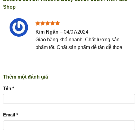
Shop
Được xếp
Kim Ngân
–
04/07/2024
hạng
5
5
Giao hàng khá nhanh. Chất lượng sản
sao
phẩm tốt. Chất sản phẩm dễ tán dễ thoa
Thêm một đánh giá
Tên
*
Email
*