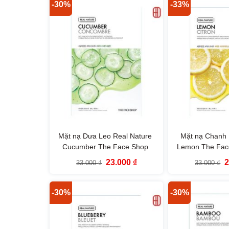
110.000 ₫.
-30%
-33%
Mặt nạ Dưa Leo Real Nature
Mặt nạ Chanh 
Cucumber The Face Shop
Lemon The Fac
Giá
Giá
G
23.000
₫
33.000
₫
33.000
₫
gốc
hiện
g
là:
tại
l
33.000 ₫.
là:
3
23.000 ₫.
-30%
-30%