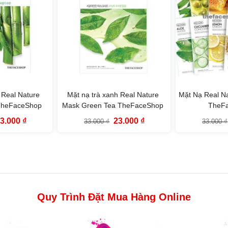
 Real Nature
Mặt nạ trà xanh Real Nature
Mặt Nạ Real N
TheFaceShop
Mask Green Tea TheFaceShop
TheF
iá
Giá
Giá
Giá
23.000
₫
23.000
₫
33.000
₫
33.000
₫
ốc
hiện
gốc
hiện
à:
tại
là:
tại
3.000 ₫.
là:
33.000 ₫.
là:
23.000 ₫.
23.000 ₫.
Quy Trình Đặt Mua Hàng Online