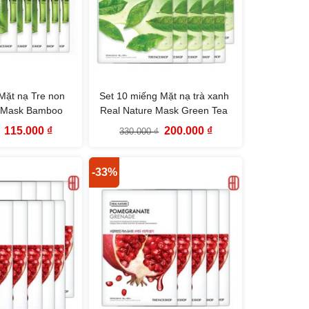
Mặt nạ Tre non
Set 10 miếng Mặt nạ trà xanh
e Mask Bamboo
Real Nature Mask Green Tea
aceShop
TheFaceShop
Giá
Giá
Giá
Giá
115.000
₫
200.000
₫
330.000
₫
gốc
hiện
gốc
hiện
là:
tại
là:
tại
165.000 ₫.
là:
330.000 ₫.
là:
115.000 ₫.
200.000 ₫.
-33%