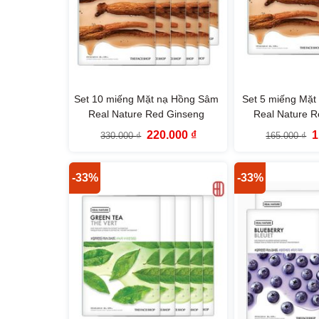
Set 10 miếng Mặt nạ Hồng Sâm
Set 5 miếng Mặ
Real Nature Red Ginseng
Real Nature 
TheFaceShop
TheFac
Giá
Giá
G
220.000
₫
1
330.000
₫
165.000
₫
gốc
hiện
g
là:
tại
là
330.000 ₫.
là:
1
220.000 ₫.
-33%
-33%