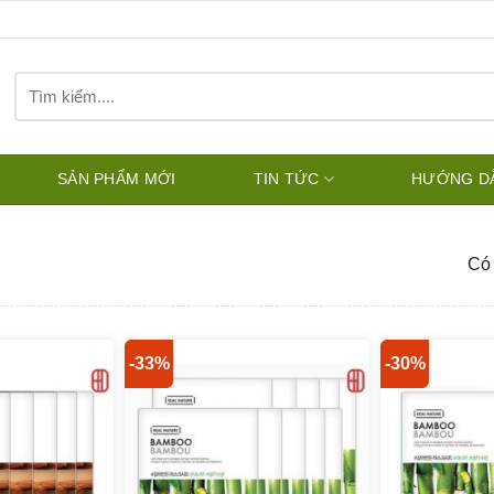
Tìm
kiếm:
SẢN PHẨM MỚI
TIN TỨC
HƯỚNG D
Có 
-33%
-30%