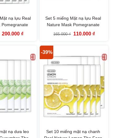
Mặt nạ lựu Real
Set 5 miếng Mặt nạ lựu Real
k Pomegranate
Nature Mask Pomegranate
aceShop
TheFaceShop
Giá
Giá
Giá
Giá
200.000
₫
110.000
₫
165.000
₫
gốc
hiện
gốc
hiện
là:
tại
là:
tại
330.000 ₫.
là:
165.000 ₫.
là:
200.000 ₫.
110.000 ₫.
-39%
mặt nạ dưa leo
Set 10 miếng mặt nạ chanh
 Cucumber The
Real Nature Lemon The Face