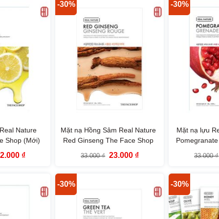
220.000 ₫.
115.000 ₫.
-30%
-30%
Real Nature
Mặt nạ Hồng Sâm Real Nature
Mặt nạ lựu R
e Shop (Mới)
Red Ginseng The Face Shop
Pomegranate
(
iá
Giá
Giá
Giá
22.000
₫
23.000
₫
33.000
₫
33.000
₫
ốc
hiện
gốc
hiện
à:
tại
là:
tại
3.000 ₫.
là:
33.000 ₫.
là:
22.000 ₫.
23.000 ₫.
-30%
-30%