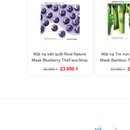
Mặt nạ việt quất Real Nature
Mặt nạ Tre non
Mask Blueberry TheFaceShop
Mask Bamboo 
(Mới)
Giá
Giá
G
23.000
₫
33.000
₫
33.000
₫
gốc
hiện
g
là:
tại
l
33.000 ₫.
là:
3
23.000 ₫.