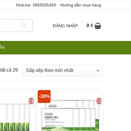
HotLine: 0855555450
Hướng dẫn mua hàng
0
₫
ĐĂNG NHẬP
ẪN
Đã
tất cả 29
sắp
xếp
theo
-39%
mới
nhất