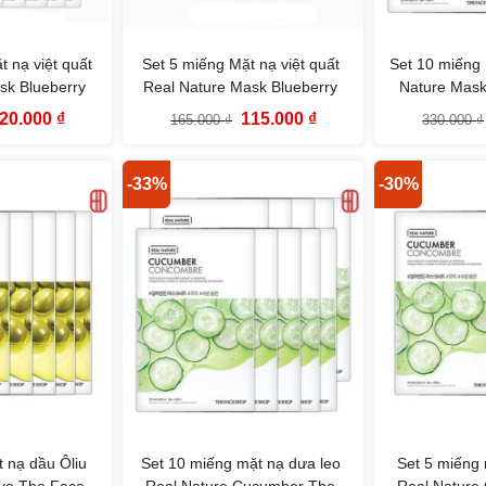
 nạ việt quất
Set 5 miếng Mặt nạ việt quất
Set 10 miếng 
sk Blueberry
Real Nature Mask Blueberry
Nature Mas
eShop
TheFaceShop
TheF
iá
Giá
Giá
Giá
20.000
₫
115.000
₫
165.000
₫
330.000
₫
ốc
hiện
gốc
hiện
:
tại
là:
tại
30.000 ₫.
là:
165.000 ₫.
là:
220.000 ₫.
115.000 ₫.
-33%
-30%
 nạ dầu Ôliu
Set 10 miếng mặt nạ dưa leo
Set 5 miếng 
ive The Face
Real Nature Cucumber The
Real Nature