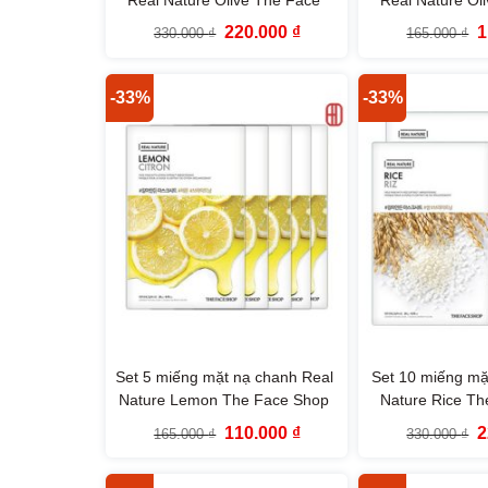
Shop
Sho
Giá
Giá
G
220.000
₫
1
330.000
₫
165.000
₫
gốc
hiện
g
là:
tại
là
330.000 ₫.
là:
1
220.000 ₫.
-33%
-33%
Set 5 miếng mặt nạ chanh Real
Set 10 miếng mặ
Nature Lemon The Face Shop
Nature Rice T
Giá
Giá
G
110.000
₫
2
165.000
₫
330.000
₫
gốc
hiện
g
là:
tại
là
165.000 ₫.
là:
3