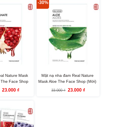
23.000 ₫.
23.000 ₫.
-30%
eal Nature Mask
Mặt nạ nha đam Real Nature
 The Face Shop
Mask Aloe The Face Shop (Mới)
Mới)
Giá
Giá
Giá
Giá
23.000
₫
23.000
₫
33.000
₫
gốc
hiện
gốc
hiện
là:
tại
là:
tại
33.000 ₫.
là:
33.000 ₫.
là:
23.000 ₫.
23.000 ₫.