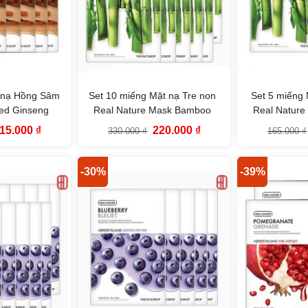
t nạ Hồng Sâm
Set 10 miếng Mặt nạ Tre non
Set 5 miếng 
Red Ginseng
Real Nature Mask Bamboo
Real Natur
eShop
TheFaceShop
TheF
iá
Giá
Giá
Giá
15.000
₫
220.000
₫
330.000
₫
165.000
₫
ốc
hiện
gốc
hiện
:
tại
là:
tại
65.000 ₫.
là:
330.000 ₫.
là:
115.000 ₫.
220.000 ₫.
-30%
-39%