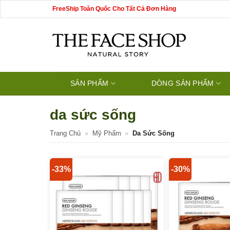
Bỏ
FreeShip Toàn Quốc Cho Tất Cả Đơn Hàng
qua
nội
dung
SẢN PHẨM
DÒNG SẢN PHẨM
da sức sống
Trang Chủ
»
Mỹ Phẩm
»
Da Sức Sống
-33%
-30%