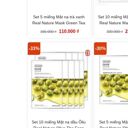
Set 5 miếng Mặt nạ trà xanh
Set 10 miếng Mặt
Real Nature Mask Green Tea
Real Nature Ma
TheFaceShop
TheFac
Giá
Giá
G
110.000
₫
2
165.000
₫
330.000
₫
gốc
hiện
g
là:
tại
là
165.000 ₫.
là:
3
110.000 ₫.
-33%
-30%
Set 10 miếng Mặt nạ dầu Ôliu
Set 5 miếng Mặt
Real Nature Olive The Face
Real Nature Ol