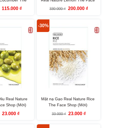
e Shop
Shop
Giá
Giá
Giá
Giá
115.000
₫
200.000
₫
330.000
₫
gốc
hiện
gốc
hiện
là:
tại
là:
tại
165.000 ₫.
là:
330.000 ₫.
là:
115.000 ₫.
200.000 ₫.
-30%
liu Real Nature
Mặt nạ Gạo Real Nature Rice
ace Shop (Mới)
The Face Shop (Mới)
Giá
Giá
Giá
Giá
23.000
₫
23.000
₫
33.000
₫
gốc
hiện
gốc
hiện
là:
tại
là:
tại
33.000 ₫.
là:
33.000 ₫.
là: