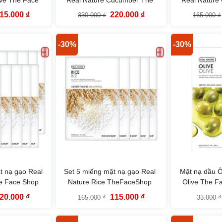
p
Face Shop
Fac
iá
Giá
Giá
Giá
15.000
₫
220.000
₫
330.000
₫
165.000
₫
ốc
hiện
gốc
hiện
:
tại
là:
tại
65.000 ₫.
là:
330.000 ₫.
là:
115.000 ₫.
220.000 ₫.
-30%
-30%
t nạ gạo Real
Set 5 miếng mặt nạ gạo Real
Mặt nạ dầu Ô
he Face Shop
Nature Rice TheFaceShop
Olive The F
iá
Giá
Giá
Giá
20.000
₫
115.000
₫
165.000
₫
33.000
₫
ốc
hiện
gốc
hiện
:
tại
là:
tại
30.000 ₫.
là:
165.000 ₫.
là: