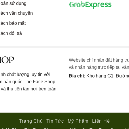
hoản sử dụng
sách vận chuyển
sách bảo mật
ách đổi trả
Website chỉ nhận đặt hàng tr
và nhận hàng trực tiếp tại vă
h chất lượng, uy tín với
Địa chỉ:
Kho hàng G1, Đường 
ẩm hàn quốc The Face Shop
và thu tiền tận nơi trên toàn
Trang Chủ
Tin Tức
Mỹ Phẩm
Liên Hệ