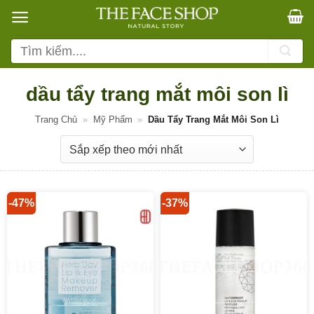
Bỏ
qua
nội
Tìm
dung
kiếm:
dầu tẩy trang mắt môi son lì
Trang Chủ
»
Mỹ Phẩm
»
Dầu Tẩy Trang Mắt Môi Son Lì
-47%
-37%