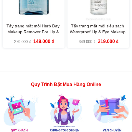
Tẩy trang mắt môi Herb Day
Tẩy trang mắt môi siêu sạch
Makeup Remover For Lip &
Waterproof Lip & Eye Makeup
Eye (130ml) The Face Shop
Remover fmgt The Face Shop
Giá
Giá
Giá
Giá
149.000
₫
219.000
₫
279.000
₫
349.000
₫
gốc
hiện
gốc
hiện
là:
tại
là:
tại
279.000 ₫.
là:
349.000 ₫.
là:
149.000 ₫.
219.000
Quy Trình Đặt Mua Hàng Online