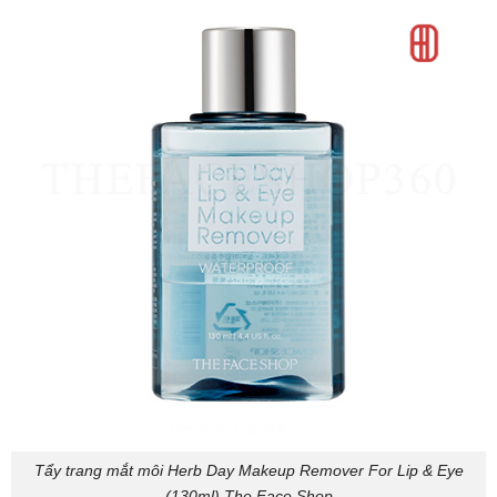
Tẩy trang mắt môi Herb Day Makeup Remover For Lip & Eye
(130ml) The Face Shop