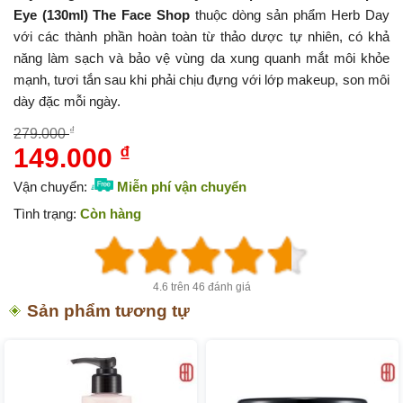
Eye (130ml) The Face Shop
thuộc dòng sản phẩm Herb Day
với các thành phần hoàn toàn từ thảo dược tự nhiên, có khả
năng làm sạch và bảo vệ vùng da xung quanh mắt môi khỏe
mạnh, tươi tắn sau khi phải chịu đựng với lớp makeup, son môi
dày đặc mỗi ngày.
₫
279.000
149.000
₫
Giá
Giá
gốc
hiện
Vận chuyển:
Miễn phí vận chuyển
là:
tại
Tình trạng:
Còn hàng
279.000 ₫.
là:
149.000 ₫.
4.6 trên 46 đánh giá
Sản phẩm tương tự