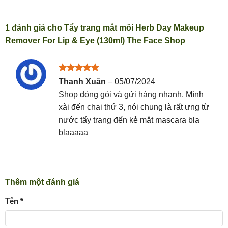
1 đánh giá cho
Tẩy trang mắt môi Herb Day Makeup
Remover For Lip & Eye (130ml) The Face Shop
Được xếp
Thanh Xuân
–
05/07/2024
hạng
5
5
Shop đóng gói và gửi hàng nhanh. Mình
sao
xài đến chai thứ 3, nói chung là rất ưng từ
nước tẩy trang đến kẻ mắt mascara bla
blaaaaa
Thêm một đánh giá
Tên
*