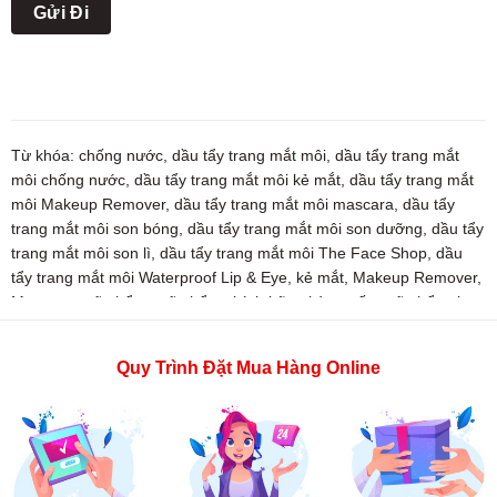
Từ khóa:
chống nước
,
dầu tẩy trang mắt môi
,
dầu tẩy trang mắt
môi chống nước
,
dầu tẩy trang mắt môi kẻ mắt
,
dầu tẩy trang mắt
môi Makeup Remover
,
dầu tẩy trang mắt môi mascara
,
dầu tẩy
trang mắt môi son bóng
,
dầu tẩy trang mắt môi son dưỡng
,
dầu tẩy
trang mắt môi son lì
,
dầu tẩy trang mắt môi The Face Shop
,
dầu
tẩy trang mắt môi Waterproof Lip & Eye
,
kẻ mắt
,
Makeup Remover
,
Mascara
,
mỹ phẩm
,
mỹ phẩm chính hãng hàn quốc
,
mỹ phẩm the
face shop
,
son bóng
,
son dưỡng
,
son lì
,
tẩy trang mắt môi
,
tẩy
trang mắt môi chống nước
,
tẩy trang mắt môi kẻ mắt
,
tẩy trang mắt
Quy Trình Đặt Mua Hàng Online
môi Makeup Remover
,
tẩy trang mắt môi Mascara
,
tẩy trang mắt
môi son bóng
,
tẩy trang mắt môi son dưỡng
,
tẩy trang mắt môi son
lì
,
tẩy trang mắt môi The Face Shop
,
tẩy trang mắt môi Waterproof
Lip & Eye
,
the face shop
,
thefaceshop