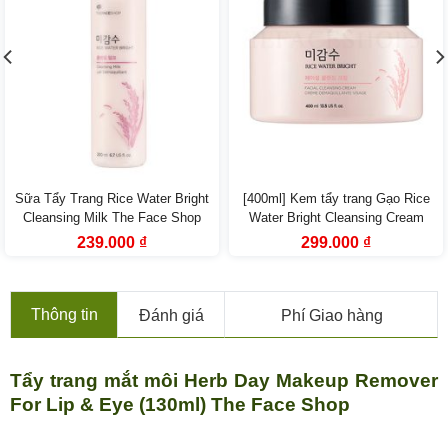
Sữa Tẩy Trang Rice Water Bright
[400ml] Kem tẩy trang Gạo Rice
Cleansing Milk The Face Shop
Water Bright Cleansing Cream
(200ml)
The Face Shop
Giá
Giá
Giá
Giá
239.000
₫
299.000
₫
gốc
hiện
gốc
hiện
là:
tại
là:
tại
259.000 ₫.
là:
318.000 ₫.
là:
239.000 ₫.
299.000 ₫.
Thông tin
Đánh giá
Phí Giao hàng
Tẩy trang mắt môi Herb Day Makeup Remover
For Lip & Eye (130ml) The Face Shop