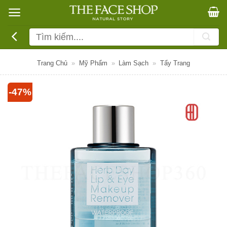
Bỏ
qua
nội
Tìm
dung
kiếm:
Trang Chủ
»
Mỹ Phẩm
»
Làm Sạch
»
Tẩy Trang
-47%