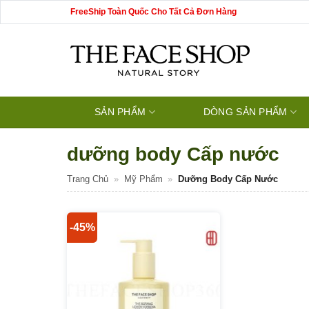
Bỏ
FreeShip Toàn Quốc Cho Tất Cả Đơn Hàng
qua
nội
dung
SẢN PHẨM
DÒNG SẢN PHẨM
dưỡng body Cấp nước
Trang Chủ
»
Mỹ Phẩm
»
Dưỡng Body Cấp Nước
-45%