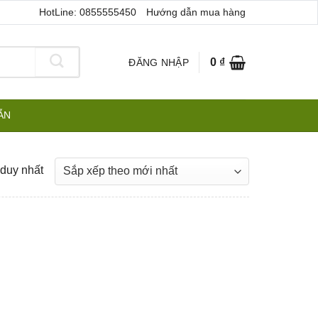
HotLine: 0855555450
Hướng dẫn mua hàng
0
₫
ĐĂNG NHẬP
ẪN
 duy nhất