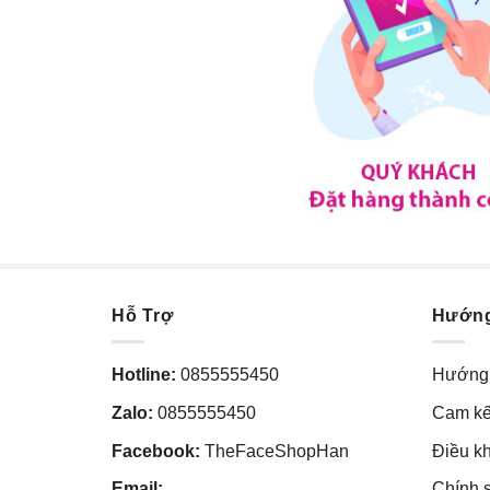
Hỗ Trợ
Hướn
Hotline:
0855555450
Hướng 
Zalo:
0855555450
Cam kế
Facebook:
TheFaceShopHan
Điều k
Email:
Chính 