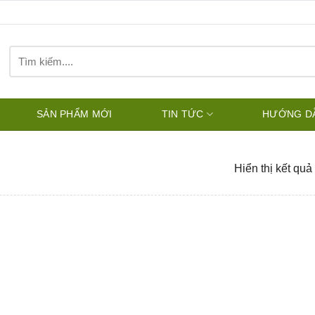
Tìm
kiếm:
SẢN PHẨM MỚI
TIN TỨC
HƯỚNG D
Hiển thị kết quả