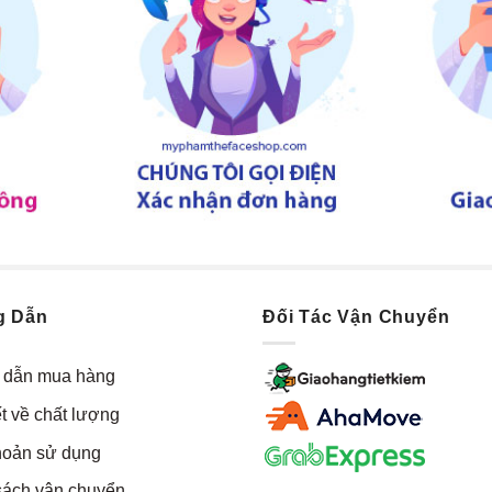
g Dẫn
Đối Tác Vận Chuyển
dẫn mua hàng
t về chất lượng
hoản sử dụng
sách vận chuyển