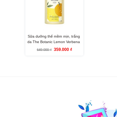
Sữa dưỡng thể mềm mịn, trắng
da The Botanic Lemon Verbena
Body Lotion 350ml The Face
Giá
Giá
359.000
₫
649.000
₫
Shop
gốc
hiện
là:
tại
649.000 ₫.
là:
359.000 ₫.