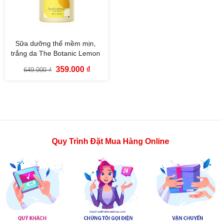
Sữa dưỡng thể mềm mịn,
trắng da The Botanic Lemon
Verbena Body Lotion 350ml
Giá
Giá
359.000
₫
649.000
₫
The Face Shop
gốc
hiện
là:
tại
649.000 ₫.
là:
359.000 ₫.
Quy Trình Đặt Mua Hàng Online