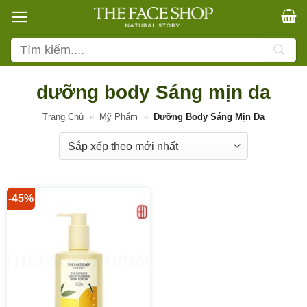
Bỏ
qua
nội
Tìm
dung
kiếm:
dưỡng body Sáng mịn da
Trang Chủ
»
Mỹ Phẩm
»
Dưỡng Body Sáng Mịn Da
-45%