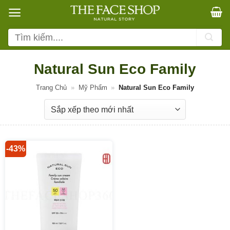
Bỏ
qua
nội
Tìm
dung
kiếm:
Natural Sun Eco Family
Trang Chủ
»
Mỹ Phẩm
»
Natural Sun Eco Family
-43%