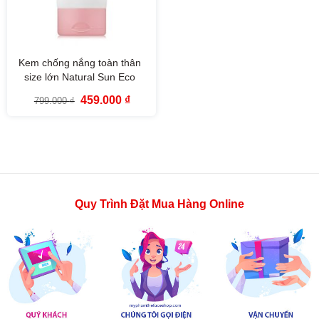
Kem chống nắng toàn thân
size lớn Natural Sun Eco
Family Sun Cream SPF50+
Giá
Giá
459.000
₫
799.000
₫
PA+++ 150ml The Face Shop
gốc
hiện
là:
tại
799.000 ₫.
là:
459.000 ₫.
Quy Trình Đặt Mua Hàng Online