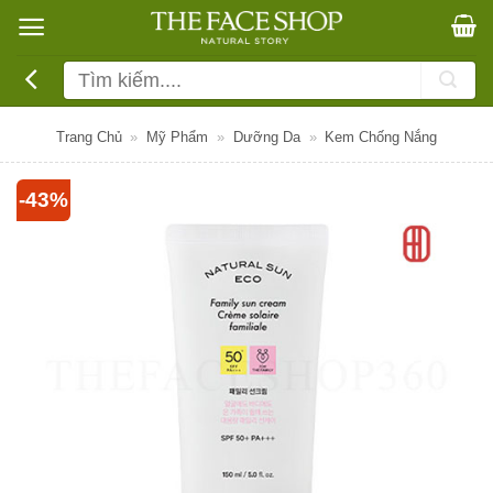
Bỏ
qua
nội
Tìm
dung
kiếm:
Trang Chủ
»
Mỹ Phẩm
»
Dưỡng Da
»
Kem Chống Nắng
-43%