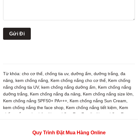
Từ khóa:
cho cơ thể
,
chống tia uv
,
dưỡng ẩm
,
dưỡng trắng
,
đa
năng
,
kem chống nắng
,
Kem chống nắng cho cơ thể
,
Kem chống
nắng chống tia UV
,
kem chống nắng dưỡng ẩm
,
Kem chống nắng
dưỡng trắng
,
Kem chống nắng đa năng
,
Kem chống nắng size lớn
,
Kem chống nắng SPF50+ PA+++
,
Kem chống nắng Sun Cream
,
kem chống nắng the face shop
,
Kem chống nắng tiết kiệm
,
Kem
chống nắng toàn thân
,
Natural Sun Eco Family
,
Natural Sun Eco
Family cho cơ thể
,
Natural Sun Eco Family chống tia UV
,
Natural
Sun Eco Family dưỡng ẩm
,
Natural Sun Eco Family dưỡng trắng
,
Quy Trình Đặt Mua Hàng Online
Natural Sun Eco Family đa năng
,
Natural Sun Eco Family size lớn
,