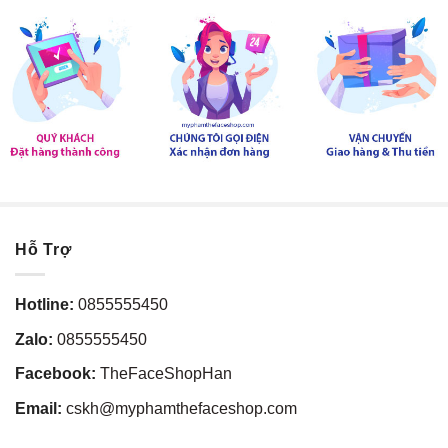
Natural Sun Eco Family SPF50+ PA+++
,
Natural Sun Eco Family
Sun Cream
,
Natural Sun Eco Family The Face Shop
,
Natural Sun
Eco Family tiết kiệm
,
Natural Sun Eco Family toàn thân
,
size lớn
,
SPF50 PA
,
Sun Cream
,
the face shop
,
tiết kiệm
,
toàn thân
Hỗ Trợ
Hotline:
0855555450
Zalo:
0855555450
Facebook:
TheFaceShopHan
Email:
cskh@myphamthefaceshop.com