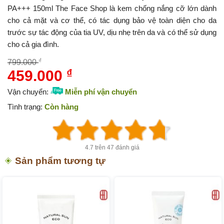
PA+++ 150ml The Face Shop là kem chống nắng cỡ lớn dành
cho cả mặt và cơ thể, có tác dụng bảo vệ toàn diện cho da
trước sự tác động của tia UV, dịu nhẹ trên da và có thể sử dụng
cho cả gia đình.
₫
799.000
459.000
₫
Giá
Giá
gốc
hiện
Vận chuyển:
Miễn phí vận chuyển
là:
tại
Tình trạng:
Còn hàng
799.000 ₫.
là:
459.000 ₫.
4.7 trên 47 đánh giá
Sản phẩm tương tự