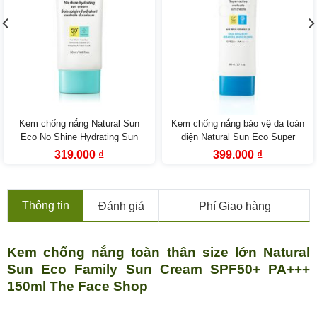
Kem chống nắng Natural Sun
Kem chống nắng bảo vệ da toàn
Eco No Shine Hydrating Sun
diện Natural Sun Eco Super
Cream SPF50+ PA+++ (50ml)
Active Reef-Safe Sun Cream
Giá
Giá
Giá
Giá
319.000
₫
399.000
₫
gốc
hiện
gốc
hiện
SPF50+ PA++++ 80ml
là:
tại
là:
tại
569.000 ₫.
là:
739.000 ₫.
là:
319.000 ₫.
399.000 ₫.
Thông tin
Đánh giá
Phí Giao hàng
Kem chống nắng toàn thân size lớn Natural
Sun Eco Family Sun Cream SPF50+ PA+++
150ml The Face Shop