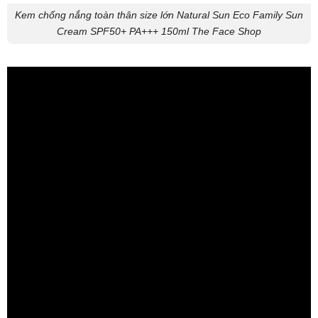
Kem chống nắng toàn thân size lớn Natural Sun Eco Family Sun
Cream SPF50+ PA+++ 150ml The Face Shop