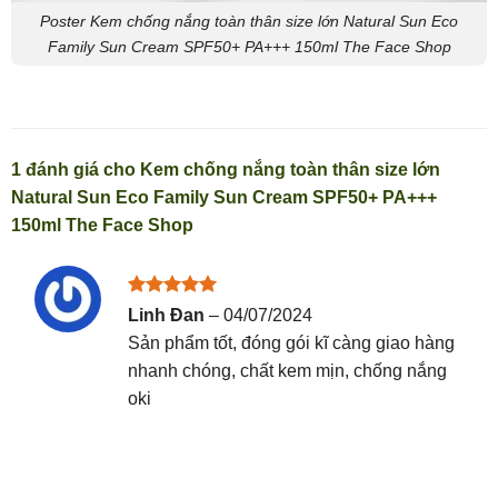
Poster Kem chống nắng toàn thân size lớn Natural Sun Eco
Family Sun Cream SPF50+ PA+++ 150ml The Face Shop
1 đánh giá cho
Kem chống nắng toàn thân size lớn
Natural Sun Eco Family Sun Cream SPF50+ PA+++
150ml The Face Shop
Được xếp
Linh Đan
–
04/07/2024
hạng
5
5
Sản phẩm tốt, đóng gói kĩ càng giao hàng
sao
nhanh chóng, chất kem mịn, chống nắng
oki