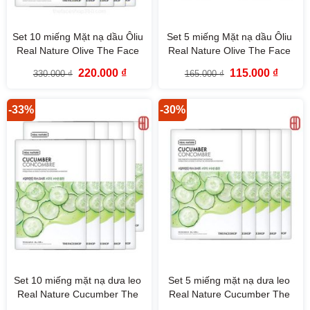
Set 10 miếng Mặt nạ dầu Ôliu
Set 5 miếng Mặt nạ dầu Ôliu
Real Nature Olive The Face
Real Nature Olive The Face
Shop
Shop
Giá
Giá
Giá
Giá
220.000
₫
115.000
₫
330.000
₫
165.000
₫
gốc
hiện
gốc
hiện
là:
tại
là:
tại
330.000 ₫.
là:
165.000 ₫.
là:
220.000 ₫.
115.000
-33%
-30%
Set 10 miếng mặt nạ dưa leo
Set 5 miếng mặt nạ dưa leo
Real Nature Cucumber The
Real Nature Cucumber The
Face Shop
Face Shop