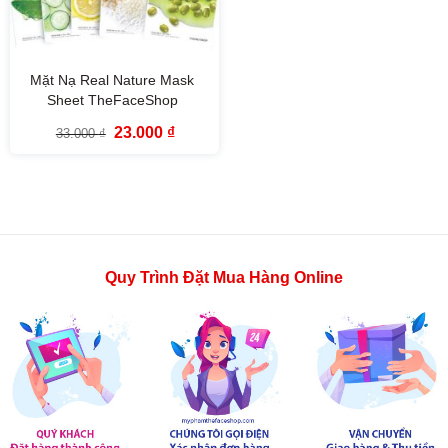
Mặt Nạ Real Nature Mask
Sheet TheFaceShop
Giá
Giá
23.000
₫
33.000
₫
gốc
hiện
là:
tại
33.000 ₫.
là:
23.000 ₫.
Quy Trình Đặt Mua Hàng Online