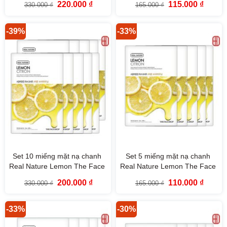
Giá
Giá
Giá
Giá
220.000
₫
115.000
₫
330.000
₫
165.000
₫
gốc
hiện
gốc
hiện
là:
tại
là:
tại
330.000 ₫.
là:
165.000 ₫.
là:
220.000 ₫.
115.000
-39%
-33%
Set 10 miếng mặt nạ chanh
Set 5 miếng mặt nạ chanh
Real Nature Lemon The Face
Real Nature Lemon The Face
Shop
Shop
Giá
Giá
Giá
Giá
200.000
₫
110.000
₫
330.000
₫
165.000
₫
gốc
hiện
gốc
hiện
là:
tại
là:
tại
330.000 ₫.
là:
165.000 ₫.
là:
200.000 ₫.
110.000
-33%
-30%