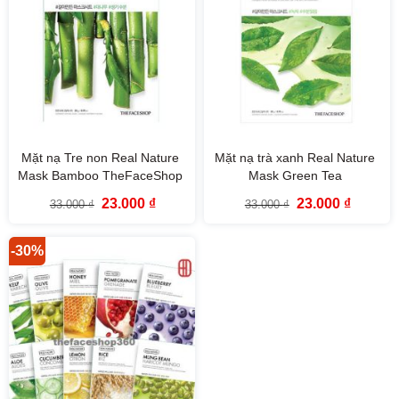
Mặt nạ Tre non Real Nature
Mặt nạ trà xanh Real Nature
Mask Bamboo TheFaceShop
Mask Green Tea
TheFaceShop
Giá
Giá
Giá
Giá
23.000
₫
23.000
₫
33.000
₫
33.000
₫
gốc
hiện
gốc
hiện
là:
tại
là:
tại
33.000 ₫.
là:
33.000 ₫.
là:
23.000 ₫.
23.000 ₫
-30%