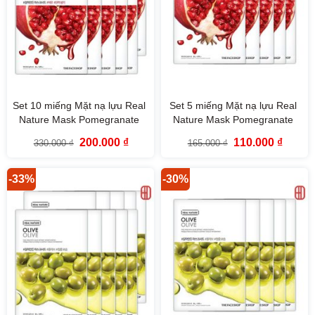
Set 10 miếng Mặt nạ lựu Real
Set 5 miếng Mặt nạ lựu Real
Nature Mask Pomegranate
Nature Mask Pomegranate
TheFaceShop
TheFaceShop
Giá
Giá
Giá
Giá
200.000
₫
110.000
₫
330.000
₫
165.000
₫
gốc
hiện
gốc
hiện
là:
tại
là:
tại
330.000 ₫.
là:
165.000 ₫.
là:
200.000 ₫.
110.000
-33%
-30%