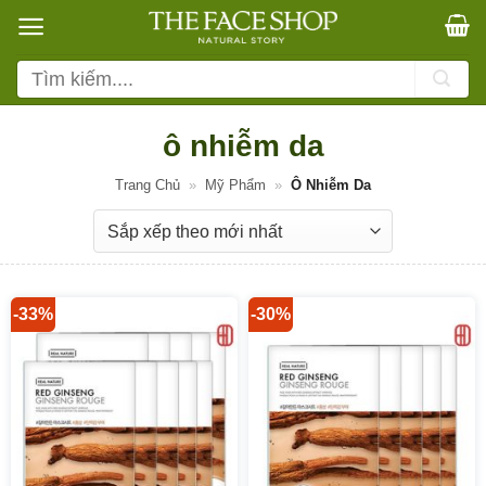
Bỏ
qua
nội
Tìm
dung
kiếm:
ô nhiễm da
Trang Chủ
»
Mỹ Phẩm
»
Ô Nhiễm Da
-33%
-30%