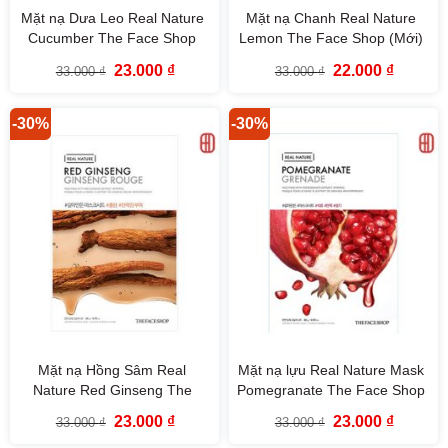
Mặt nạ Dưa Leo Real Nature
Mặt nạ Chanh Real Nature
Cucumber The Face Shop
Lemon The Face Shop (Mới)
Giá
Giá
Giá
Giá
23.000
₫
22.000
₫
33.000
₫
33.000
₫
gốc
hiện
gốc
hiện
là:
tại
là:
tại
33.000 ₫.
là:
33.000 ₫.
là:
23.000 ₫.
22.000 ₫
-30%
-30%
Mặt nạ Hồng Sâm Real
Mặt nạ lựu Real Nature Mask
Nature Red Ginseng The
Pomegranate The Face Shop
Face Shop
(Mới)
Giá
Giá
Giá
Giá
23.000
₫
23.000
₫
33.000
₫
33.000
₫
gốc
hiện
gốc
hiện
là:
tại
là:
tại