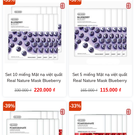
Set 10 miếng Mặt nạ việt quất
Set 5 miếng Mặt nạ việt quất
Real Nature Mask Blueberry
Real Nature Mask Blueberry
TheFaceShop
TheFaceShop
Giá
Giá
Giá
Giá
220.000
₫
115.000
₫
330.000
₫
165.000
₫
gốc
hiện
gốc
hiện
là:
tại
là:
tại
330.000 ₫.
là:
165.000 ₫.
là:
220.000 ₫.
115.000
-39%
-33%