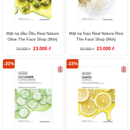
Mặt nạ dầu Ôliu Real Nature
Mặt nạ Gạo Real Nature Rice
Olive The Face Shop (Mới)
The Face Shop (Mới)
Giá
Giá
Giá
Giá
23.000
₫
23.000
₫
33.000
₫
33.000
₫
gốc
hiện
gốc
hiện
là:
tại
là:
tại
33.000 ₫.
là:
33.000 ₫.
là:
23.000 ₫.
23.000 ₫
-30%
-33%