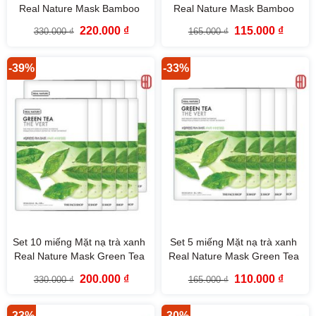
Real Nature Mask Bamboo
Real Nature Mask Bamboo
TheFaceShop
TheFaceShop
Giá
Giá
Giá
Giá
220.000
₫
115.000
₫
330.000
₫
165.000
₫
gốc
hiện
gốc
hiện
là:
tại
là:
tại
330.000 ₫.
là:
165.000 ₫.
là:
220.000 ₫.
115.000
-39%
-33%
Set 10 miếng Mặt nạ trà xanh
Set 5 miếng Mặt nạ trà xanh
Real Nature Mask Green Tea
Real Nature Mask Green Tea
TheFaceShop
TheFaceShop
Giá
Giá
Giá
Giá
200.000
₫
110.000
₫
330.000
₫
165.000
₫
gốc
hiện
gốc
hiện
là:
tại
là:
tại
330.000 ₫.
là:
165.000 ₫.
là:
200.000 ₫.
110.000
-33%
-30%