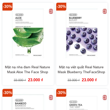
33.000 ₫.
là:
33.000 ₫.
là:
23.000 ₫.
23.000 ₫
-30%
-30%
Mặt nạ nha đam Real Nature
Mặt nạ việt quất Real Nature
Mask Aloe The Face Shop
Mask Blueberry TheFaceShop
(Mới)
(Mới)
Giá
Giá
Giá
Giá
23.000
₫
23.000
₫
33.000
₫
33.000
₫
gốc
hiện
gốc
hiện
là:
tại
là:
tại
33.000 ₫.
là:
33.000 ₫.
là:
23.000 ₫.
23.000 ₫
-30%
-30%