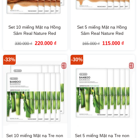
Set 10 miếng Mặt nạ Hồng
Set 5 miếng Mặt nạ Hồng
Sâm Real Nature Red
Sâm Real Nature Red
Ginseng TheFaceShop
Ginseng TheFaceShop
Giá
Giá
Giá
Giá
220.000
₫
115.000
₫
330.000
₫
165.000
₫
gốc
hiện
gốc
hiện
là:
tại
là:
tại
330.000 ₫.
là:
165.000 ₫.
là:
220.000 ₫.
115.000
-33%
-30%
Set 10 miếng Mặt nạ Tre non
Set 5 miếng Mặt nạ Tre non