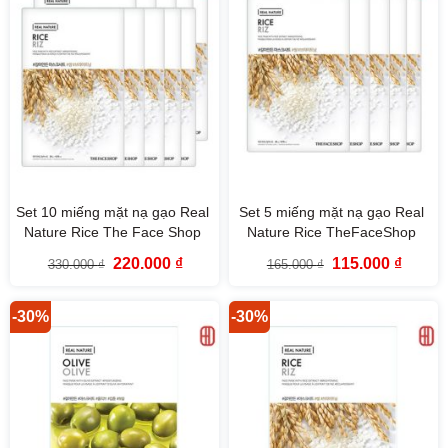
Set 10 miếng mặt nạ gạo Real
Set 5 miếng mặt nạ gạo Real
Nature Rice The Face Shop
Nature Rice TheFaceShop
Giá
Giá
Giá
Giá
220.000
₫
115.000
₫
330.000
₫
165.000
₫
gốc
hiện
gốc
hiện
là:
tại
là:
tại
330.000 ₫.
là:
165.000 ₫.
là:
220.000 ₫.
115.000
-30%
-30%