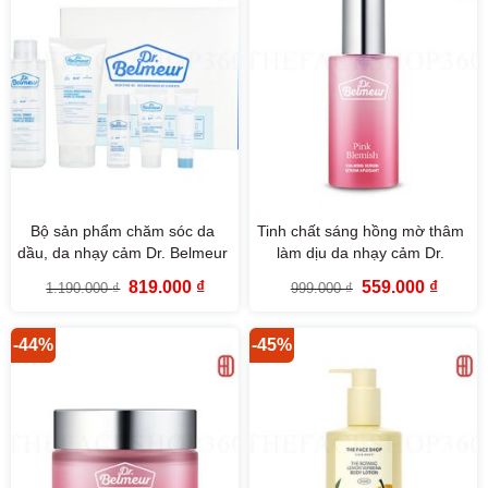
Bộ sản phẩm chăm sóc da
Tinh chất sáng hồng mờ thâm
dầu, da nhạy cảm Dr. Belmeur
làm dịu da nhạy cảm Dr.
Clarifying Skincare Set (5SP)
Belmeur Pink Blemish Calming
Giá
Giá
Giá
Giá
819.000
₫
559.000
₫
1.190.000
₫
999.000
₫
The Face Shop
Serum 50ml The Face Shop
gốc
hiện
gốc
hiện
là:
tại
là:
tại
1.190.000 ₫.
là:
999.000 ₫.
là:
819.000 ₫.
559.000
-44%
-45%