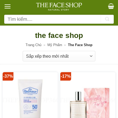
Bỏ
qua
nội
Tìm
dung
kiếm:
the face shop
Trang Chủ
»
Mỹ Phẩm
»
The Face Shop
-37%
-17%