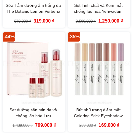
Sữa Tắm dưỡng ẩm trắng da
Set Tinh chất và Kem mắt
The Botanic Lemon Verbena
chống lão hóa Yehwadam
Body Wash 350ml The Face
Heaven Grade Ginseng
Giá
Giá
Giá
Giá
319.000
₫
1.250.000
₫
579.000
₫
3.500.000
₫
Shop
Rejuvenating Serum Special
gốc
hiện
gốc
hiện
là:
tại
là:
tại
Gift Set
579.000 ₫.
là:
3.500.000 ₫.
là:
319.000 ₫.
1.250
-44%
-35%
Set dưỡng săn mịn da và
Bút nhũ trang điểm mắt
chống lão hóa Lựu
Coloring Stick Eyeshadow
Pomegranate Collagen
fgmt The Face Shop
Giá
Giá
Giá
Giá
799.000
₫
169.000
₫
1.439.000
₫
259.000
₫
Skincare Set The Face Shop
gốc
hiện
gốc
hiện
là:
tại
là:
tại