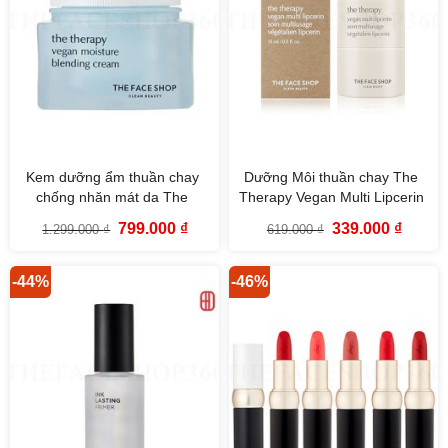
Kem dưỡng ẩm thuần chay
Dưỡng Môi thuần chay The
chống nhăn mát da The
Therapy Vegan Multi Lipcerin
Therapy Vegan Moisture
The Face Shop 15ml
Giá
Giá
Giá
Giá
799.000
₫
339.000
₫
1.299.000
₫
619.000
₫
Blending Cream 60ml The
gốc
hiện
gốc
hiện
là:
tại
là:
tại
Face Shop
1.299.000 ₫.
là:
619.000 ₫.
là:
799.000 ₫.
339.000
-44%
-46%