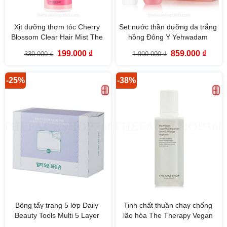
Xịt dưỡng thơm tóc Cherry
Set nước thần dưỡng da trắng
Blossom Clear Hair Mist The
hồng Đông Y Yehwadam
Face Shop 200ml
Young Camellia First Serum
Giá
Giá
Giá
Giá
199.000
₫
859.000
₫
339.000
₫
1.990.000
₫
Special Set (2SP)
gốc
hiện
gốc
hiện
là:
tại
là:
tại
339.000 ₫.
là:
1.990.000 ₫.
là:
199.000 ₫.
859.00
-25%
-38%
Bông tẩy trang 5 lớp Daily
Tinh chất thuần chay chống
Beauty Tools Multi 5 Layer
lão hóa The Therapy Vegan
Facial Pad The Face Shop
Blending Serum 50ml The