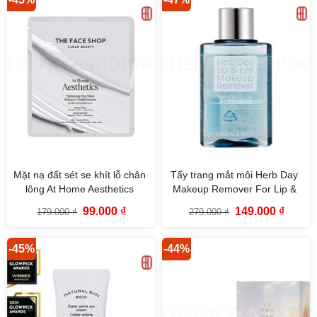
Mặt nạ đất sét se khít lỗ chân
Tẩy trang mắt môi Herb Day
lông At Home Aesthetics
Makeup Remover For Lip &
Tightening Clay Mask The
Eye (130ml) The Face Shop
Giá
Giá
Giá
Giá
99.000
₫
149.000
₫
179.000
₫
279.000
₫
Face Shop
gốc
hiện
gốc
hiện
là:
tại
là:
tại
179.000 ₫.
là:
279.000 ₫.
là:
99.000 ₫.
149.000
-45%
-44%