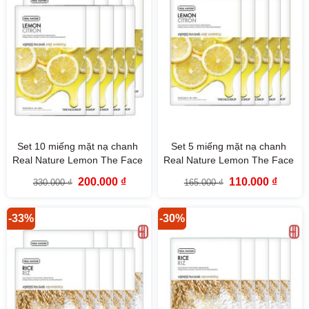
Set 10 miếng mặt nạ chanh
Set 5 miếng mặt nạ chanh
Real Nature Lemon The Face
Real Nature Lemon The Face
Shop
Shop
Giá
Giá
Giá
Giá
200.000
₫
110.000
₫
330.000
₫
165.000
₫
gốc
hiện
gốc
hiện
là:
tại
là:
tại
330.000 ₫.
là:
165.000 ₫.
là:
200.000 ₫.
110.000
-33%
-30%