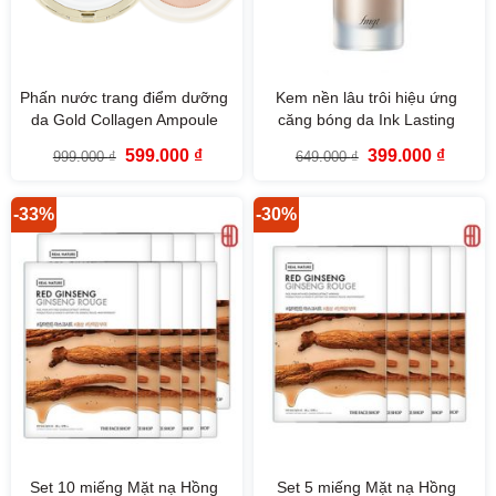
Phấn nước trang điểm dưỡng
Kem nền lâu trôi hiệu ứng
da Gold Collagen Ampoule
căng bóng da Ink Lasting
Mesh Cushion SPF50+ PA+++
Foundation Glow fmgt The
Giá
Giá
Giá
Giá
599.000
₫
399.000
₫
999.000
₫
649.000
₫
Fmgt
Face Shop (30ml)
gốc
hiện
gốc
hiện
là:
tại
là:
tại
999.000 ₫.
là:
649.000 ₫.
là:
599.000 ₫.
399.000
-33%
-30%
Set 10 miếng Mặt nạ Hồng
Set 5 miếng Mặt nạ Hồng