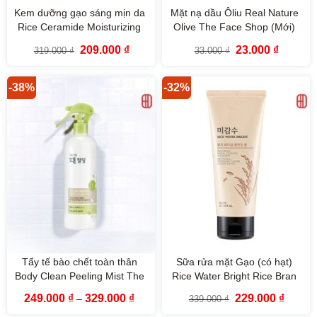
Kem dưỡng gạo sáng mịn da
Mặt nạ dầu Ôliu Real Nature
Rice Ceramide Moisturizing
Olive The Face Shop (Mới)
Cream The Face Shop (50ml)
Giá
Giá
Giá
Giá
209.000
₫
23.000
₫
319.000
₫
33.000
₫
gốc
hiện
gốc
hiện
là:
tại
là:
tại
319.000 ₫.
là:
33.000 ₫.
là:
209.000 ₫.
23.000 ₫
-38%
-32%
Tẩy tế bào chết toàn thân
Sữa rửa mặt Gạo (có hạt)
Body Clean Peeling Mist The
Rice Water Bright Rice Bran
Face Shop
Cleansing Foam The Face
Khoảng
Giá
Giá
249.000
₫
329.000
₫
229.000
₫
–
339.000
₫
Shop (150ml)
giá:
gốc
hiện
từ
là:
tại