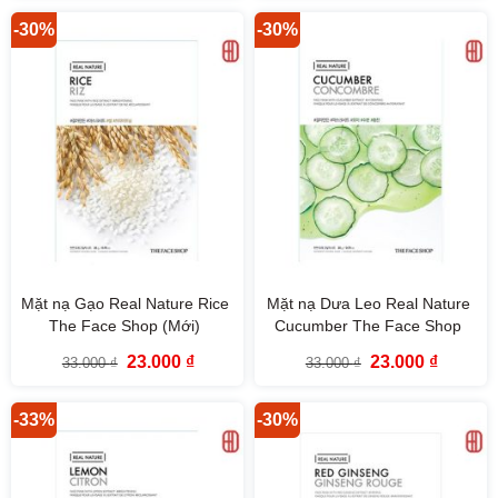
249.000 ₫
339.000 ₫.
là:
đến
229.000
-30%
-30%
329.000 ₫
Mặt nạ Gạo Real Nature Rice
Mặt nạ Dưa Leo Real Nature
The Face Shop (Mới)
Cucumber The Face Shop
Giá
Giá
Giá
Giá
23.000
₫
23.000
₫
33.000
₫
33.000
₫
gốc
hiện
gốc
hiện
là:
tại
là:
tại
33.000 ₫.
là:
33.000 ₫.
là:
23.000 ₫.
23.000 ₫
-33%
-30%