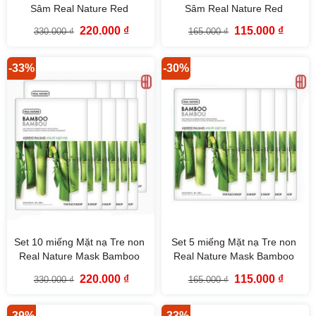
Sâm Real Nature Red
Sâm Real Nature Red
Ginseng TheFaceShop
Ginseng TheFaceShop
Giá
Giá
Giá
Giá
220.000
₫
115.000
₫
330.000
₫
165.000
₫
gốc
hiện
gốc
hiện
là:
tại
là:
tại
330.000 ₫.
là:
165.000 ₫.
là:
220.000 ₫.
115.000
-33%
-30%
Set 10 miếng Mặt nạ Tre non
Set 5 miếng Mặt nạ Tre non
Real Nature Mask Bamboo
Real Nature Mask Bamboo
TheFaceShop
TheFaceShop
Giá
Giá
Giá
Giá
220.000
₫
115.000
₫
330.000
₫
165.000
₫
gốc
hiện
gốc
hiện
là:
tại
là:
tại
330.000 ₫.
là:
165.000 ₫.
là:
220.000 ₫.
115.000
-39%
-33%