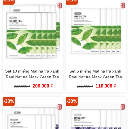
Set 10 miếng Mặt nạ trà xanh
Set 5 miếng Mặt nạ trà xanh
Real Nature Mask Green Tea
Real Nature Mask Green Tea
TheFaceShop
TheFaceShop
Giá
Giá
Giá
Giá
200.000
₫
110.000
₫
330.000
₫
165.000
₫
gốc
hiện
gốc
hiện
là:
tại
là:
tại
330.000 ₫.
là:
165.000 ₫.
là:
200.000 ₫.
110.000
-33%
-30%