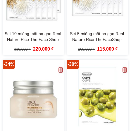
Set 10 miếng mặt nạ gạo Real
Set 5 miếng mặt nạ gạo Real
Nature Rice The Face Shop
Nature Rice TheFaceShop
Giá
Giá
Giá
Giá
220.000
₫
115.000
₫
330.000
₫
165.000
₫
gốc
hiện
gốc
hiện
là:
tại
là:
tại
330.000 ₫.
là:
165.000 ₫.
là:
220.000 ₫.
115.000
-34%
-30%