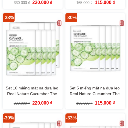
Giá
Giá
Giá
Giá
220.000
₫
115.000
₫
330.000
₫
165.000
₫
gốc
hiện
gốc
hiện
là:
tại
là:
tại
330.000 ₫.
là:
165.000 ₫.
là:
220.000 ₫.
115.000
-33%
-30%
Set 10 miếng mặt nạ dưa leo
Set 5 miếng mặt nạ dưa leo
Real Nature Cucumber The
Real Nature Cucumber The
Face Shop
Face Shop
Giá
Giá
Giá
Giá
220.000
₫
115.000
₫
330.000
₫
165.000
₫
gốc
hiện
gốc
hiện
là:
tại
là:
tại
330.000 ₫.
là:
165.000 ₫.
là:
220.000 ₫.
115.000
-39%
-33%