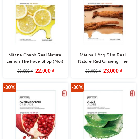
Mặt nạ Chanh Real Nature
Mặt nạ Hồng Sâm Real
Lemon The Face Shop (Mới)
Nature Red Ginseng The
Face Shop
Giá
Giá
Giá
Giá
22.000
₫
23.000
₫
33.000
₫
33.000
₫
gốc
hiện
gốc
hiện
là:
tại
là:
tại
33.000 ₫.
là:
33.000 ₫.
là:
22.000 ₫.
23.000 ₫
-30%
-30%