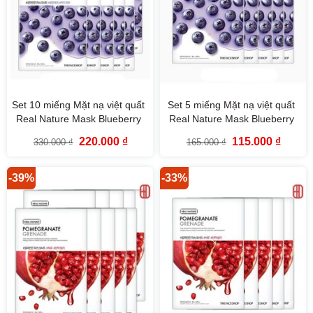
Set 10 miếng Mặt nạ việt quất
Set 5 miếng Mặt nạ việt quất
Real Nature Mask Blueberry
Real Nature Mask Blueberry
TheFaceShop
TheFaceShop
Giá
Giá
Giá
Giá
220.000
₫
115.000
₫
330.000
₫
165.000
₫
gốc
hiện
gốc
hiện
là:
tại
là:
tại
330.000 ₫.
là:
165.000 ₫.
là:
220.000 ₫.
115.000
-39%
-33%