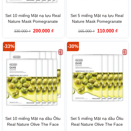
Set 10 miếng Mặt nạ lựu Real
Set 5 miếng Mặt nạ lựu Real
Nature Mask Pomegranate
Nature Mask Pomegranate
TheFaceShop
TheFaceShop
Giá
Giá
Giá
Giá
200.000
₫
110.000
₫
330.000
₫
165.000
₫
gốc
hiện
gốc
hiện
là:
tại
là:
tại
330.000 ₫.
là:
165.000 ₫.
là:
200.000 ₫.
110.000
-33%
-30%
Set 10 miếng Mặt nạ dầu Ôliu
Set 5 miếng Mặt nạ dầu Ôliu
Real Nature Olive The Face
Real Nature Olive The Face
Shop
Shop