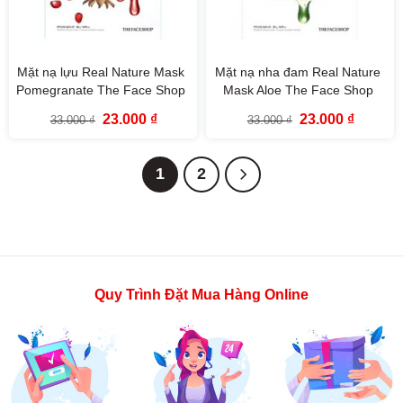
Mặt nạ lựu Real Nature Mask
Mặt nạ nha đam Real Nature
Pomegranate The Face Shop
Mask Aloe The Face Shop
(Mới)
(Mới)
Giá
Giá
Giá
Giá
23.000
₫
23.000
₫
33.000
₫
33.000
₫
gốc
hiện
gốc
hiện
là:
tại
là:
tại
33.000 ₫.
là:
33.000 ₫.
là:
23.000 ₫.
23.000 ₫
1
2
Quy Trình Đặt Mua Hàng Online