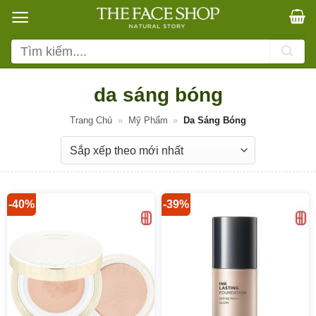
Bỏ
qua
nội
Tìm
dung
kiếm:
da sáng bóng
Trang Chủ
»
Mỹ Phẩm
»
Da Sáng Bóng
-40%
-39%