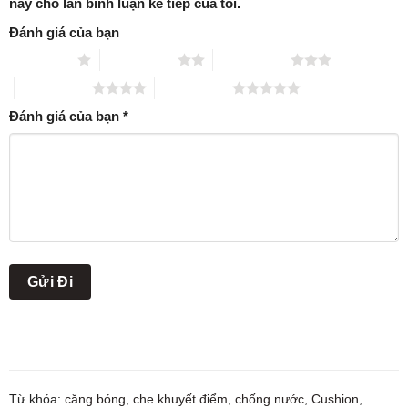
này cho lần bình luận kế tiếp của tôi.
Đánh giá của bạn
1 trên 5 sao
2 trên 5 sao
3 trên 5 sao
4 trên 5 sao
5 trên 5 sao
Đánh giá của bạn
*
Từ khóa:
căng bóng
,
che khuyết điểm
,
chống nước
,
Cushion
,