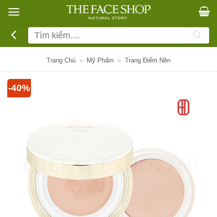
Bỏ
qua
nội
Tìm
dung
kiếm:
Trang Chủ
»
Mỹ Phẩm
»
Trang Điểm Nền
-40%