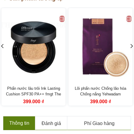
Phấn nước lâu trôi Ink Lasting
Lõi phấn nước Chống lão hóa
Cushion SPF30 PA++ fmgt The
Chống nắng Yehwadam
Face Shop
Hwansaenggo BB Cushion
Giá
Giá
Giá
Giá
399.000
₫
399.000
₫
gốc
hiện
gốc
hiện
SPF50+ PA+++ Refill
là:
tại
là:
tại
699.000 ₫.
là:
599.000 ₫.
là:
399.000 ₫.
399.000 ₫.
Thông tin
Đánh giá
Phí Giao hàng