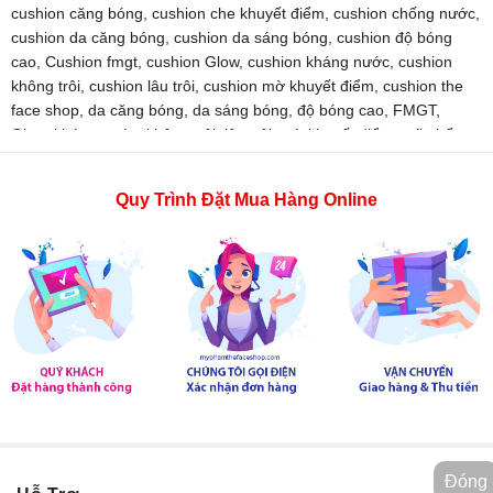
cushion căng bóng
,
cushion che khuyết điểm
,
cushion chống nước
,
cushion da căng bóng
,
cushion da sáng bóng
,
cushion độ bóng
cao
,
Cushion fmgt
,
cushion Glow
,
cushion kháng nước
,
cushion
không trôi
,
cushion lâu trôi
,
cushion mờ khuyết điểm
,
cushion the
face shop
,
da căng bóng
,
da sáng bóng
,
độ bóng cao
,
FMGT
,
Glow
,
kháng nước
,
không trôi
,
lâu trôi
,
mờ khuyết điểm
,
mỹ phẩm
,
mỹ phẩm chính hãng hàn quốc
,
mỹ phẩm the face shop
,
phấn
nước
,
phấn nước căng bóng
,
phấn nước che khuyết điểm
,
phấn
Quy Trình Đặt Mua Hàng Online
nước chống nước
,
phấn nước da căng bóng
,
phấn nước da sáng
bóng
,
phấn nước độ bóng cao
,
phấn nước fmgt
,
phấn nước kháng
nước
,
phấn nước không trôi
,
phấn nước lâu trôi
,
phấn nước mờ
khuyết điểm
,
phấn nước the face shop
,
the face shop
,
thefaceshop
Đóng