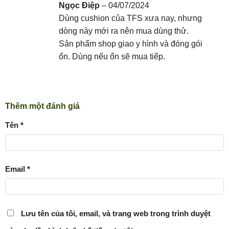
Được xếp
Ngọc Điệp
–
04/07/2024
hạng
5
5
Dùng cushion của TFS xưa nay, nhưng
sao
dòng này mới ra nên mua dùng thử.
Sản phẩm shop giao y hình và đóng gói
ổn. Dùng nếu ổn sẽ mua tiếp.
Thêm một đánh giá
Tên
*
Email
*
Lưu tên của tôi, email, và trang web trong trình duyệt