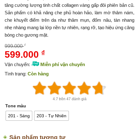
tăng cường lượng tinh chất collagen vàng gấp đôi phiên bản cũ.
Sản phẩm có khả năng che phủ hoàn hảo, làm mờ thâm nám,
che khuyết điểm trên da như thâm mụn, đốm nâu, tàn nhang
nhẹ nhàng mang lại lớp nền tự nhiên, rạng rỡ, tạo hiệu ứng căng
bóng cho gương mặt.
₫
999.000
599.000
₫
Giá
Giá
gốc
hiện
Vận chuyển:
Miễn phí vận chuyển
là:
tại
Tình trạng:
Còn hàng
999.000 ₫.
là:
599.000 ₫.
4.7 trên 47 đánh giá
Tone màu
201 - Sáng
203 - Tự Nhiên
Sản phẩm tương tự