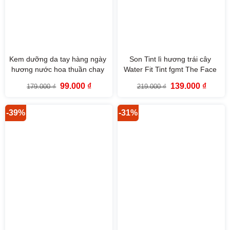
Kem dưỡng da tay hàng ngày
Son Tint lì hương trái cây
hương nước hoa thuần chay
Water Fit Tint fgmt The Face
Daily Moment Vegan Hand
Shop
Giá
Giá
Giá
Giá
99.000
₫
139.000
₫
179.000
₫
219.000
₫
Cream The Face Shop 30ml
gốc
hiện
gốc
hiện
là:
tại
là:
tại
179.000 ₫.
là:
219.000 ₫.
là:
99.000 ₫.
139.000
-39%
-31%