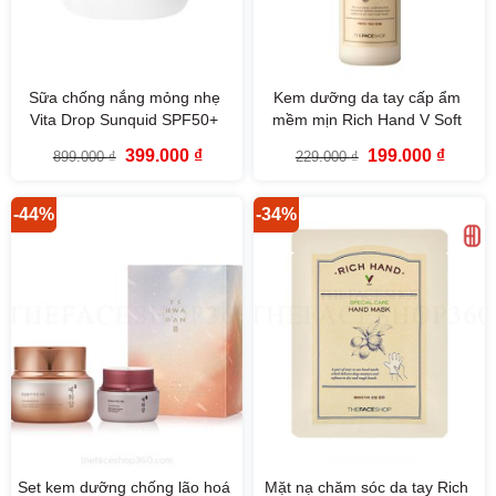
Sữa chống nắng mỏng nhẹ
Kem dưỡng da tay cấp ẩm
Vita Drop Sunquid SPF50+
mềm mịn Rich Hand V Soft
PA++++ The Face Shop 50ml
Touch Hand Lotion The Face
Giá
Giá
Giá
Giá
399.000
₫
199.000
₫
899.000
₫
229.000
₫
Shop
gốc
hiện
gốc
hiện
là:
tại
là:
tại
899.000 ₫.
là:
229.000 ₫.
là:
399.000 ₫.
199.000
-44%
-34%
Set kem dưỡng chống lão hoá
Mặt nạ chăm sóc da tay Rich