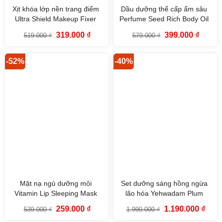
Xịt khóa lớp nền trang điểm
Dầu dưỡng thể cấp ẩm sâu
Ultra Shield Makeup Fixer
Perfume Seed Rich Body Oil
Fmgt 100ml The Face Shop
The Face Shop 225ml
Giá
Giá
Giá
Giá
319.000
₫
399.000
₫
519.000
₫
579.000
₫
gốc
hiện
gốc
hiện
là:
tại
là:
tại
519.000 ₫.
là:
579.000 ₫.
là:
319.000 ₫.
399.000
-52%
-40%
Mặt nạ ngủ dưỡng môi
Set dưỡng sáng hồng ngừa
Vitamin Lip Sleeping Mask
lão hóa Yehwadam Plum
14g The Face Shop
Flower Revitalizing Duo Set
Giá
Giá
Giá
Giá
259.000
₫
1.190.000
₫
539.000
₫
1.990.000
₫
(6SP)
gốc
hiện
gốc
hiện
là:
tại
là:
tại