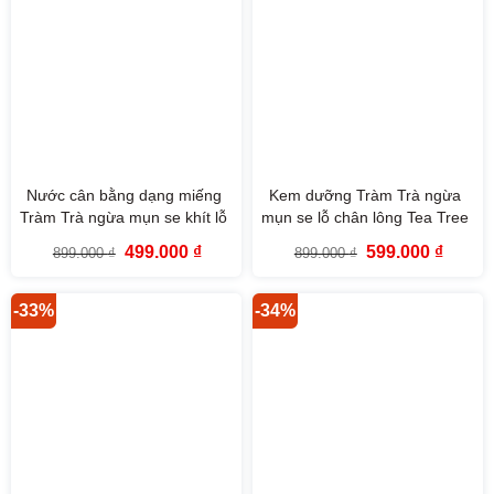
Nước cân bằng dạng miếng
Kem dưỡng Tràm Trà ngừa
Tràm Trà ngừa mụn se khít lỗ
mụn se lỗ chân lông Tea Tree
chân lông Tea Tree Toner
Pore Cream The Face Shop
Giá
Giá
Giá
Giá
499.000
₫
599.000
₫
899.000
₫
899.000
₫
Pads The Face Shop 150ml
50ml
gốc
hiện
gốc
hiện
là:
tại
là:
tại
899.000 ₫.
là:
899.000 ₫.
là:
499.000 ₫.
599.000
-33%
-34%