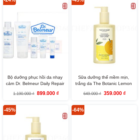
Bộ dưỡng phục hồi da nhạy
Sữa dưỡng thể mềm mịn,
cảm Dr. Belmeur Daily Repair
trắng da The Botanic Lemon
Skincare Set (5SP) The Face
Verbena Body Lotion 350ml
Giá
Giá
Giá
Giá
899.000
₫
359.000
₫
1.190.000
₫
649.000
₫
Shop
The Face Shop
gốc
hiện
gốc
hiện
là:
tại
là:
tại
1.190.000 ₫.
là:
649.000 ₫.
là:
899.000 ₫.
359.000
-45%
-64%