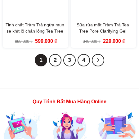
Tinh chất Tràm Trà ngừa mụn
Sữa rửa mặt Tràm Trà Tea
se khít lỗ chân lông Tea Tree
Tree Pore Clarifying Gel
Pore Ampoule The Face Shop
Cleanser The Face Shop
Giá
Giá
Giá
Giá
599.000
₫
229.000
₫
899.000
₫
349.000
₫
30ml
150ml
gốc
hiện
gốc
hiện
là:
tại
là:
tại
899.000 ₫.
là:
349.000 ₫.
là:
599.000 ₫.
229.000
1
2
3
4
Quy Trình Đặt Mua Hàng Online