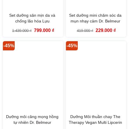
Set dưỡng săn mịn da và
Set dưỡng mini chăm sóc da
chống lão hóa Lựu
mụn nhạy cảm Dr. Belmeur
Pomegranate Collagen
Clarifying Trial Kit (3SP)
Giá
Giá
Giá
Giá
799.000
₫
229.000
₫
1.439.000
₫
419.000
₫
Skincare Set The Face Shop
gốc
hiện
gốc
hiện
là:
tại
là:
tại
1.439.000 ₫.
là:
419.000 ₫.
là:
799.000 ₫.
229.000
-45%
-45%
Dưỡng môi căng mọng hồng
Dưỡng Môi thuần chay The
tự nhiên Dr. Belmeur
Therapy Vegan Multi Lipcerin
Advanced Pink Lipcerin 15ml
The Face Shop 15ml