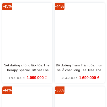
539.000 ₫.
là:
1.990.000 ₫.
là:
259.000 ₫.
1.190
-45%
-44%
Set dưỡng chống lão hóa The
Bộ dưỡng Tràm Trà ngừa mụn
Therapy Special Gift Set The
se lỗ chân lông Tea Tree The
Face Shop (5SP)
Face Shop
Giá
Giá
Giá
Giá
1.099.000
₫
1.699.000
₫
1.990.000
₫
3.046.000
₫
gốc
hiện
gốc
hiện
là:
tại
là:
tại
1.990.000 ₫.
là:
3.046.000 ₫.
là:
1.099.000 ₫.
1.699
-44%
-33%