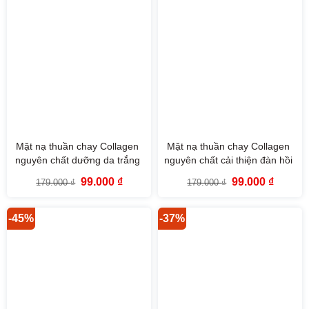
Mặt nạ thuần chay Collagen
Mặt nạ thuần chay Collagen
nguyên chất dưỡng da trắng
nguyên chất cải thiện đàn hồi
sáng At Home Aesthetics Vita-
da At Home Aesthetics
Giá
Giá
Giá
Giá
99.000
₫
99.000
₫
179.000
₫
179.000
₫
Toning Collagen Mask The
Original Collagen Mask The
gốc
hiện
gốc
hiện
là:
tại
là:
tại
Face Shop
Face Shop
179.000 ₫.
là:
179.000 ₫.
là:
99.000 ₫.
99.000 
-45%
-37%