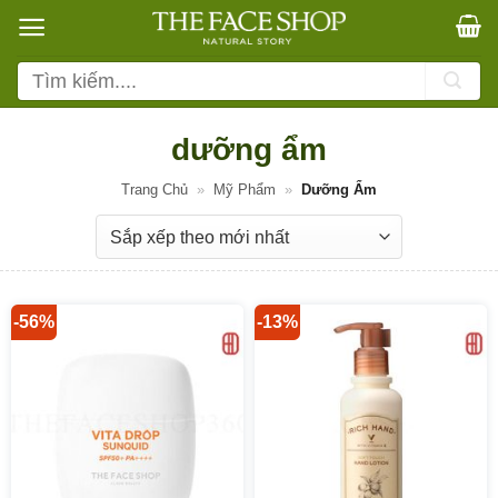
Bỏ
qua
nội
Tìm
dung
kiếm:
dưỡng ẩm
Trang Chủ
»
Mỹ Phẩm
»
Dưỡng Ẩm
-56%
-13%