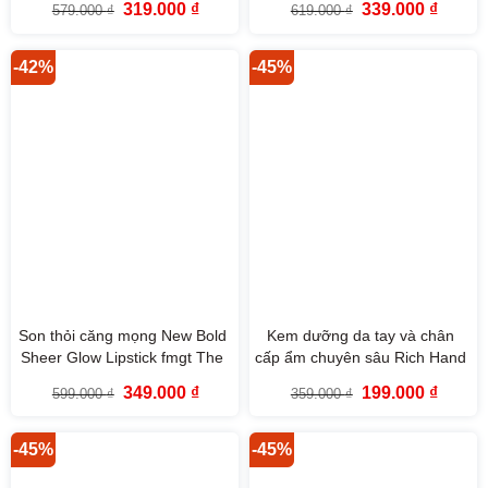
Giá
Giá
Giá
Giá
319.000
₫
339.000
₫
579.000
₫
619.000
₫
gốc
hiện
gốc
hiện
là:
tại
là:
tại
579.000 ₫.
là:
619.000 ₫.
là:
319.000 ₫.
339.000
-42%
-45%
Son thỏi căng mọng New Bold
Kem dưỡng da tay và chân
Sheer Glow Lipstick fmgt The
cấp ẩm chuyên sâu Rich Hand
Face Shop
V Hand & Foot Total
Giá
Giá
Giá
Giá
349.000
₫
199.000
₫
599.000
₫
359.000
₫
Treatment The Face Shop
gốc
hiện
gốc
hiện
là:
tại
là:
tại
110ml
599.000 ₫.
là:
359.000 ₫.
là:
349.000 ₫.
199.000
-45%
-45%