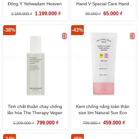
Đông Y Yehwadam Heaven
Hand V Special Care Hand
Grade Gingseng Rejuvenating
Mask The Face Shop
Giá
Giá
Giá
Giá
1.199.000
₫
65.000
₫
2.159.000
₫
99.000
₫
Cream Special Set (2SP)
gốc
hiện
gốc
hiện
là:
tại
là:
tại
2.159.000 ₫.
là:
99.000 ₫.
là:
1.199.000 ₫.
65.000 ₫
-38%
-43%
Tinh chất thuần chay chống
Kem chống nắng toàn thân
lão hóa The Therapy Vegan
size lớn Natural Sun Eco
Blending Serum 50ml The
Family Sun Cream SPF50+
Giá
Giá
Giá
Giá
799.000
₫
459.000
₫
1.299.000
₫
799.000
₫
Face Shop
PA+++ 150ml The Face Shop
gốc
hiện
gốc
hiện
là:
tại
là:
tại
1.299.000 ₫.
là:
799.000 ₫.
là:
799.000 ₫.
459.000
-24%
-45%