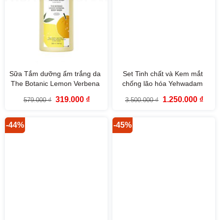
Sữa Tắm dưỡng ẩm trắng da
Set Tinh chất và Kem mắt
The Botanic Lemon Verbena
chống lão hóa Yehwadam
Body Wash 350ml The Face
Heaven Grade Ginseng
Giá
Giá
Giá
Giá
319.000
₫
1.250.000
₫
579.000
₫
3.500.000
₫
Shop
Rejuvenating Serum Special
gốc
hiện
gốc
hiện
là:
tại
là:
tại
Gift Set
579.000 ₫.
là:
3.500.000 ₫.
là:
319.000 ₫.
1.250
-44%
-45%