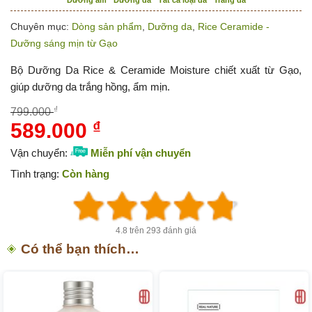
Chuyên mục:
Dòng sản phẩm
,
Dưỡng da
,
Rice Ceramide -
Dưỡng sáng mịn từ Gạo
Bộ Dưỡng Da Rice & Ceramide Moisture chiết xuất từ Gạo,
giúp dưỡng da trắng hồng, ẩm mịn.
₫
799.000
589.000
₫
Giá
Giá
gốc
hiện
Vận chuyển:
Miễn phí vận chuyển
là:
tại
Tình trạng:
Còn hàng
799.000 ₫.
là:
589.000 ₫.
4.8 trên 293 đánh giá
Có thể bạn thích…