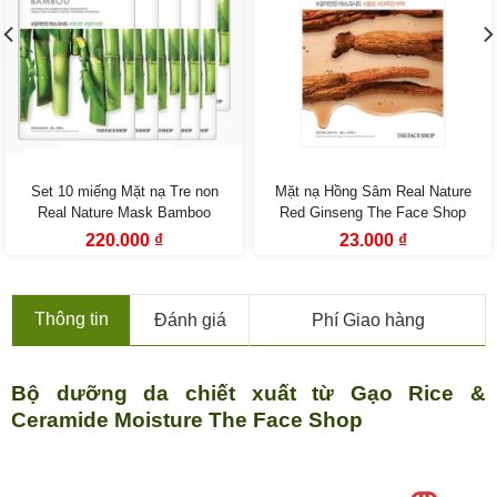
Set 10 miếng Mặt nạ Tre non
Mặt nạ Hồng Sâm Real Nature
Real Nature Mask Bamboo
Red Ginseng The Face Shop
TheFaceShop
Giá
Giá
Giá
Giá
220.000
₫
23.000
₫
gốc
hiện
gốc
hiện
là:
tại
là:
tại
330.000 ₫.
là:
33.000 ₫.
là:
220.000 ₫.
23.000 ₫.
Thông tin
Đánh giá
Phí Giao hàng
Bộ dưỡng da chiết xuất từ Gạo Rice &
Ceramide Moisture The Face Shop