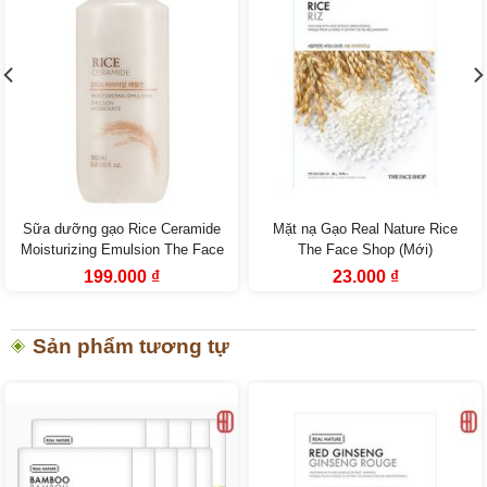
Sữa dưỡng gạo Rice Ceramide
Mặt nạ Gạo Real Nature Rice
Moisturizing Emulsion The Face
The Face Shop (Mới)
Shop
Giá
Giá
Giá
Giá
199.000
₫
23.000
₫
gốc
hiện
gốc
hiện
là:
tại
là:
tại
259.000 ₫.
là:
33.000 ₫.
là:
199.000 ₫.
23.000 ₫.
Sản phẩm tương tự