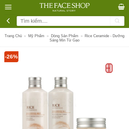
Bỏ
qua
nội
Tìm
dung
kiếm:
Trang Chủ
»
Mỹ Phẩm
»
Dòng Sản Phẩm
»
Rice Ceramide - Dưỡng
Sáng Mịn Từ Gạo
-26%