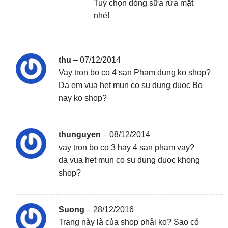
Tuỳ chọn dòng sữa rửa mặt
nhé!
thu
–
07/12/2014
Vay tron bo co 4 san Pham dung ko shop?
Da em vua het mun co su dung duoc Bo
nay ko shop?
thunguyen
–
08/12/2014
vay tron bo co 3 hay 4 san pham vay?
da vua het mun co su dung duoc khong
shop?
Suong
–
28/12/2016
Trang này là của shop phải ko? Sao có