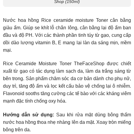
Shop (150ml)
Nước hoa hồng Rice ceramide moisture Toner cân bằng
giàu ẩm. Giúp se khít lỗ chân lông, cân bằng lại độ ẩm ban
đầu và độ PH. Với các thành phần tinh túy từ gạo, cung cấp
dồi dào lượng vitamin B, E mang lại làn da sáng mịn, mềm
mại.
Rice Ceramide Moisture Toner TheFaceShop được chiết
xuất từ gạo có tác dụng làm sạch da, làm da trắng sáng từ
bên trong. Sản phẩm chăm sóc da cơ bản dành cho phụ nữ,
duy trì, tăng độ ẩm và lọc kết cấu bảo vệ chống lại ô nhiễm.
Flavonoid sooths tăng cường các tế bào với các kháng viêm
mạnh đặc tính chống oxy hóa.
Hướng dẫn sử dụng:
Sau khi rửa mặt dùng bông thấm
nước hoa hồng thoa nhẹ nhàng lên da mặt. Xoay tròn miếng
bông trên da.