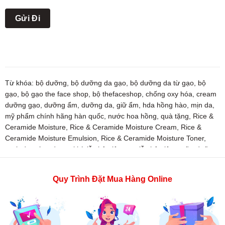
Từ khóa:
bộ dưỡng
,
bộ dưỡng da gạo
,
bộ dưỡng da từ gạo
,
bộ
gạo
,
bộ gạo the face shop
,
bộ thefaceshop
,
chống oxy hóa
,
cream
dưỡng gạo
,
dưỡng ẩm
,
dưỡng da
,
giữ ẩm
,
hda hồng hào
,
mịn da
,
mỹ phẩm chính hãng hàn quốc
,
nước hoa hồng
,
quà tặng
,
Rice &
Ceramide Moisture
,
Rice & Ceramide Moisture Cream
,
Rice &
Ceramide Moisture Emulsion
,
Rice & Ceramide Moisture Toner
,
sạch da
,
sáng da
,
se khít lỗ chân lông
,
se lỗ chân lông
,
sữa dưỡng
gạo
,
tạo độ ẩm
,
thefaceshop
,
trắng da
,
tươi sáng
Quy Trình Đặt Mua Hàng Online