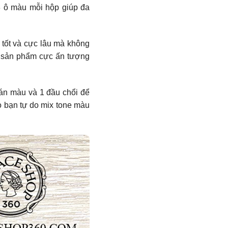
3 ô màu mỗi hộp giúp đa
 tốt và cực lâu mà không
ủa sản phẩm cực ấn tượng
tán màu và 1 đầu chổi để
o bạn tự do mix tone màu