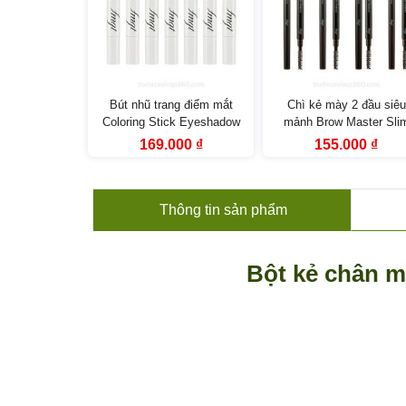
ch mí Double
Bút nhũ trang điểm mắt
Chì kẻ mày 2 đầu siêu
he Face Shop
Coloring Stick Eyeshadow
mảnh Brow Master Sli
iếng)
fgmt The Face Shop
Pencil fmgt The Face S
Giá
Giá
Giá
Giá
Giá
000
₫
169.000
₫
155.000
₫
hiện
gốc
hiện
gốc
hiện
tại
là:
tại
là:
tại
0 ₫.
là:
259.000 ₫.
là:
249.000 ₫.
là:
39.000 ₫.
169.000 ₫.
155.
Thông tin
sản phẩm
Bột kẻ chân m