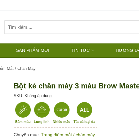
Tìm
kiếm:
SẢN PHẨM MỚI
TIN TỨC
HƯỚNG D
iểm Mắt / Chân Mày
Bột kẻ chân mày 3 màu Brow Maste
SKU: Không áp dụng
Bám màu
Lung linh
Nhiều màu
Tất cả loại da
Chuyên mục:
Trang điểm mắt / chân mày