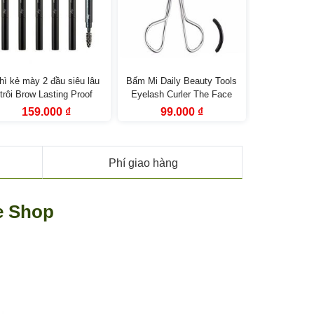
hì kẻ mày 2 đầu siêu lâu
Bấm Mi Daily Beauty Tools
Chì kẻ viền m
trôi Brow Lasting Proof
Eyelash Curler The Face
Ink Proof 
encil EX fmgt The Face
Shop
Liner fmgt 
Giá
Giá
Giá
Giá
Giá
159.000
₫
99.000
₫
189
gốc
hiện
gốc
hiện
gốc
Shop
là:
tại
là:
tại
là:
249.000 ₫.
là:
139.000 ₫.
là:
359.
159.000 ₫.
99.000 ₫.
Phí giao hàng
e Shop