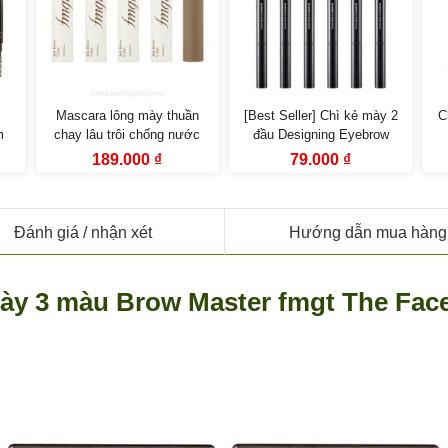
Mascara lông mày thuần
[Best Seller] Chì kẻ mày 2
C
m
chay lâu trôi chống nước
đầu Designing Eyebrow
hop
Ink Brow Longwear Cara
Pencil fgmt The Face Shop
P
Giá
Giá
Giá
Giá
189.000
₫
79.000
₫
gốc
hiện
gốc
hiện
fgmt
là:
tại
là:
tại
339.000 ₫.
là:
99.000 ₫.
là:
000 ₫.
189.000 ₫.
79.000 ₫.
Đánh giá
/ nhận xét
Hướng dẫn mua hàng
ày 3 màu Brow Master fmgt The Fac