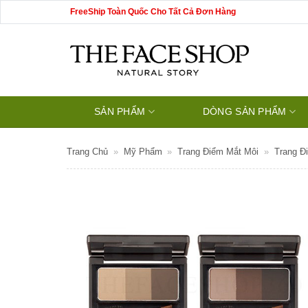
Bỏ
FreeShip Toàn Quốc Cho Tất Cả Đơn Hàng
qua
nội
dung
SẢN PHẨM
DÒNG SẢN PHẨM
Trang Chủ
»
Mỹ Phẩm
»
Trang Điểm Mắt Môi
»
Trang Đ