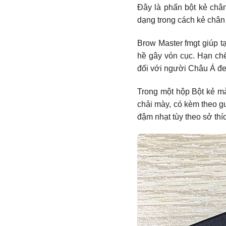
Đây là phấn bột kẻ châ
dạng trong cách kẻ chân
Brow Master fmgt giúp t
hề gây vón cục. Hạn chế
đối với người Châu Á đe
Trong một hộp Bột kẻ mà
chải mày, có kèm theo g
đậm nhạt tùy theo sở thí