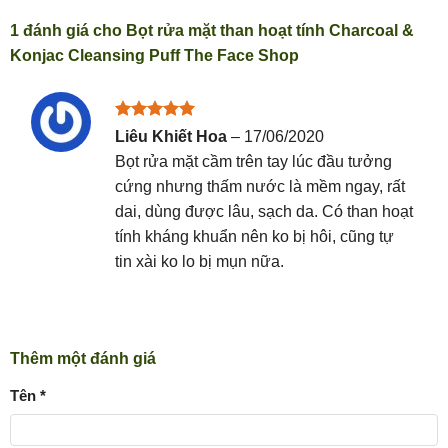
1 đánh giá cho
Bọt rửa mặt than hoạt tính Charcoal &
Konjac Cleansing Puff The Face Shop
Được xếp
Liêu Khiết Hoa
–
17/06/2020
hạng
5
5
Bọt rửa mặt cầm trên tay lúc đầu tưởng
sao
cứng nhưng thấm nước là mềm ngay, rất
dai, dùng được lâu, sạch da. Có than hoạt
tính kháng khuẩn nên ko bị hôi, cũng tự
tin xài ko lo bị mụn nữa.
Thêm một đánh giá
Tên
*