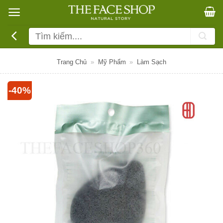
Bỏ
qua
nội
Tìm
dung
kiếm:
Trang Chủ
»
Mỹ Phẩm
»
Làm Sạch
-40%