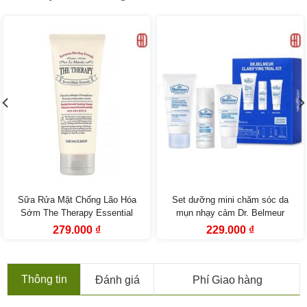
Sữa Rửa Mặt Chống Lão Hóa
Set dưỡng mini chăm sóc da
Sớm The Therapy Essential
mụn nhạy cảm Dr. Belmeur
Foaming Cleanser
Clarifying Trial Kit (3SP)
Giá
Giá
Giá
Giá
279.000
₫
229.000
₫
gốc
hiện
gốc
hiện
là:
tại
là:
tại
399.000 ₫.
là:
419.000 ₫.
là:
279.000 ₫.
229.000 ₫.
Thông tin
Đánh giá
Phí Giao hàng