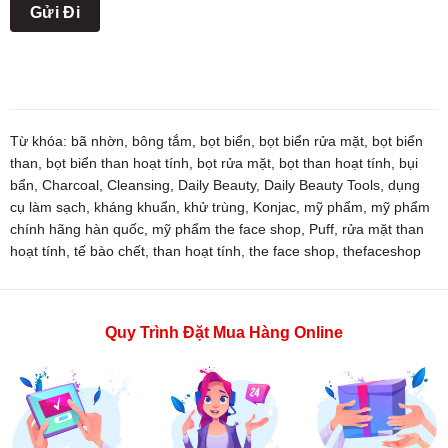
Từ khóa:
bã nhờn
,
bông tắm
,
bọt biển
,
bọt biển rửa mặt
,
bọt biển
than
,
bọt biển than hoạt tính
,
bọt rửa mặt
,
bọt than hoạt tính
,
bụi
bẩn
,
Charcoal
,
Cleansing
,
Daily Beauty
,
Daily Beauty Tools
,
dụng
cụ làm sạch
,
kháng khuẩn
,
khử trùng
,
Konjac
,
mỹ phẩm
,
mỹ phẩm
chính hãng hàn quốc
,
mỹ phẩm the face shop
,
Puff
,
rửa mặt than
hoạt tính
,
tế bào chết
,
than hoạt tính
,
the face shop
,
thefaceshop
Quy Trình Đặt Mua Hàng Online