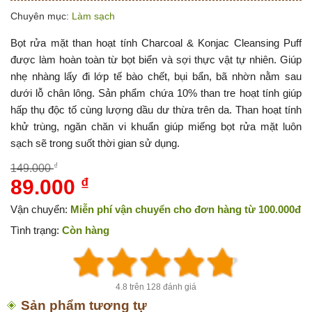
Chuyên mục:
Làm sạch
Bọt rửa mặt than hoạt tính Charcoal & Konjac Cleansing Puff
được làm hoàn toàn từ bọt biển và sợi thực vật tự nhiên. Giúp
nhẹ nhàng lấy đi lớp tế bào chết, bụi bẩn, bã nhờn nằm sau
dưới lỗ chân lông. Sản phẩm chứa 10% than tre hoạt tính giúp
hấp thụ độc tố cùng lượng dầu dư thừa trên da. Than hoạt tính
khử trùng, ngăn chăn vi khuẩn giúp miếng bọt rửa mặt luôn
sạch sẽ trong suốt thời gian sử dụng.
₫
149.000
89.000
₫
Giá
Giá
gốc
hiện
Vận chuyển:
Miễn phí vận chuyển cho đơn hàng từ 100.000đ
là:
tại
Tình trạng:
Còn hàng
149.000 ₫.
là:
89.000 ₫.
4.8 trên 128 đánh giá
Sản phẩm tương tự