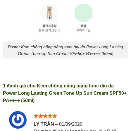
Poster Kem chống nắng nâng tone dịu da Power Long Lasting
Green Tone Up Sun Cream SPF50+ PA++++ (50ml)
1 đánh giá cho
Kem chống nắng nâng tone dịu da
Power Long Lasting Green Tone Up Sun Cream SPF50+
PA++++ (50ml)
Được xếp
LY TRẦN
–
01/09/2020
hạng
5
5