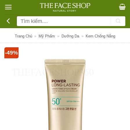
Bỏ
qua
nội
Tìm
dung
kiếm:
Trang Chủ
»
Mỹ Phẩm
»
Dưỡng Da
»
Kem Chống Nắng
-49%