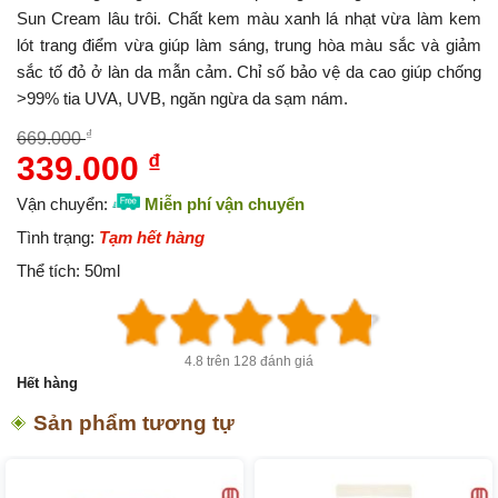
Sun Cream lâu trôi. Chất kem màu xanh lá nhạt vừa làm kem
lót trang điểm vừa giúp làm sáng, trung hòa màu sắc và giảm
sắc tố đỏ ở làn da mẫn cảm. Chỉ số bảo vệ da cao giúp chống
>99% tia UVA, UVB, ngăn ngừa da sạm nám.
₫
669.000
339.000
₫
Giá
Giá
gốc
hiện
Vận chuyển:
Miễn phí vận chuyển
là:
tại
Tình trạng:
Tạm hết hàng
669.000 ₫.
là:
Thể tích:
50ml
339.000 ₫.
4.8 trên 128 đánh giá
Hết hàng
Sản phẩm tương tự