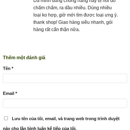
Da mình dùng chống nắng hay bị nổi đỏ
sao
chấm chấm, ra dầu nhiều. Dùng nhiều
loại ko hợp, giờ mới tìm được loại ưng ý.
thank shop! Giao hàng siêu nhanh, gói
hàng rất cẩn thận nữa.
Thêm một đánh giá
Tên
*
Email
*
Lưu tên của tôi, email, và trang web trong trình duyệt
này cho lần bình luận kế tiếp của tôi.