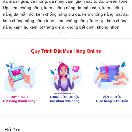
da mẫn ngứa
,
da mỏng
,
da nhạy cảm
,
giảm sắc tố đỏ
,
Green Tone
Up
,
kem chống nắng
,
kem chống nắng da mẫn cảm
,
kem chống
nắng da mẫn đỏ
,
kem chống nắng dịu da
,
kem chống nắng mát da
,
kem chống nắng nâng tone
,
kem chống nắng Tone Up
,
kem chống
nắng xanh lá
,
kem lót trang điểm
,
không bết dính
,
không nhờn
dính
,
không thấm nước
,
lâu trôi
,
Long-Lasting
,
Long-Lasting
Green
,
Long-Lasting Green Tone Up
,
Long-Lasting Tone Up
,
mỏng
nhẹ
,
mỹ phẩm
,
mỹ phẩm chính hãng hàn quốc
,
mỹ phẩm the face
Quy Trình Đặt Mua Hàng Online
shop
,
nâng tone
,
nâng tông
,
nâng tông da
,
Power Long Lasting
,
Power Long Lasting Green Tone Up Sun Cream
,
Power Long
Lasting Xanh Lá
,
Sun Cream
,
the face shop
,
thefaceshop
,
xanh lá
Hỗ Trợ