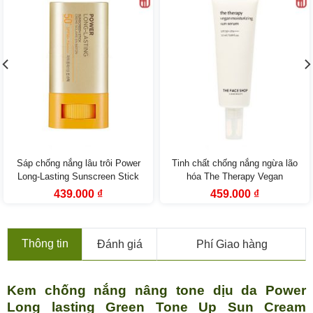
Sáp chống nắng lâu trôi Power
Tinh chất chống nắng ngừa lão
Long-Lasting Sunscreen Stick
hóa The Therapy Vegan
SPF50+ PA++++ The Face Shop
Moisturizing Sun Serum SPF
Giá
Giá
Giá
Giá
439.000
₫
459.000
₫
gốc
hiện
gốc
hiện
50+ PA++++
là:
tại
là:
tại
799.000 ₫.
là:
819.000 ₫.
là:
439.000 ₫.
459.000 ₫.
Thông tin
Đánh giá
Phí Giao hàng
Kem chống nắng nâng tone dịu da Power
Long lasting Green Tone Up Sun Cream