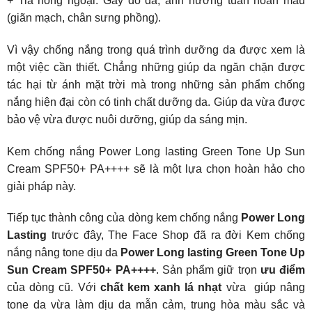
+ Tia hồng ngoại: Gây đỏ da, ảnh hưởng tuần hoàn máu
(giãn mạch, chân sưng phồng).
Vì vậy chống nắng trong quá trình dưỡng da được xem là
một việc cần thiết. Chẳng những giúp da ngăn chặn được
tác hại từ ánh mặt trời mà trong những sản phẩm chống
nắng hiện đại còn có tinh chất dưỡng da. Giúp da vừa được
bảo vệ vừa được nuôi dưỡng, giúp da sáng mịn.
Kem chống nắng Power Long lasting Green Tone Up Sun
Cream SPF50+ PA++++ sẽ là một lựa chọn hoàn hảo cho
giải pháp này.
Tiếp tục thành công của dòng kem chống nắng
Power Long
Lasting
trước đây, The Face Shop đã ra đời Kem chống
nắng nâng tone dịu da
Power Long lasting Green Tone Up
Sun Cream
SPF50+ PA++++
. Sản phẩm giữ trọn
ưu điểm
của dòng cũ. Với
chất kem xanh lá nhạt
vừa giúp nâng
tone da vừa làm dịu da mẫn cảm, trung hòa màu sắc và