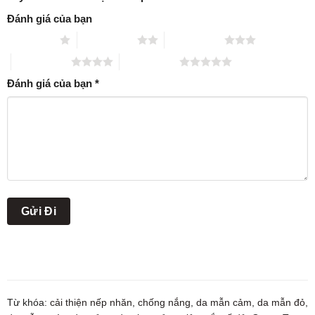
Đánh giá của bạn
1 trên 5 sao
2 trên 5 sao
3 trên 5 sao
4 trên 5 sao
5 trên 5 sao
Đánh giá của bạn
*
Từ khóa:
cải thiện nếp nhăn
,
chống nắng
,
da mẫn cảm
,
da mẫn đỏ
,