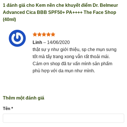
1 đánh giá cho
Kem nền che khuyết điểm Dr. Belmeur
Advanced Cica BBB SPF50+ PA++++ The Face Shop
(40ml)
Được xếp
Linh
–
14/06/2020
hạng
5
5
thật sự y như giới thiệu, sp che mụn sưng
sao
tốt mà tẩy trang xong vẫn rất thoải mái.
Cám ơn shop đã tư vấn mình sản phẩm
phù hợp với da mụn như mình.
Thêm một đánh giá
Tên
*