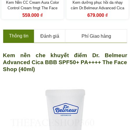
Kem Nền CC Cream Aura Color
Kem dưỡng phục hồi da nhạy
Control Cream fmgt The Face
cảm Dr.Belmeur Advanced Cica
Shop
Recovery Cream (50ml)
Giá
Giá
Giá
Giá
559.000
₫
679.000
₫
gốc
hiện
gốc
hiện
là:
tại
là:
tại
990.000 ₫.
là:
1.059.000 ₫.
là:
559.000 ₫.
679.000 ₫.
Thông tin
Đánh giá
Phí Giao hàng
Kem nền che khuyết điểm Dr. Belmeur
Advanced Cica BBB SPF50+ PA++++ The Face
Shop (40ml)