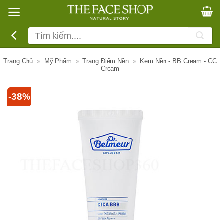
Bỏ
qua
nội
Tìm
dung
kiếm:
Trang Chủ
»
Mỹ Phẩm
»
Trang Điểm Nền
»
Kem Nền - BB Cream - CC
Cream
-38%