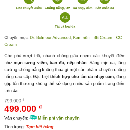
Che khuyết điểm
Chống nắng, UV
Da nhạy cảm
Săn chắc da
Tất cả loại da
Chuyên mục:
Dr. Belmeur Advanced
,
Kem nền - BB Cream - CC
Cream
Che phủ vượt trội, nhanh chóng giấu nhẹm các khuyết điểm
như
mụn sưng viêm, ban đỏ, nếp nhăn
. Sáng mịn da, tăng
cường chống nắng không thua gì một sản phẩm chuyên chống
nắng cao cấp
.
Đặc biệt
thích hợp cho làn da nhạy cảm
, đang
gặp tổn thương không thể sử dụng nhiều sản phẩm trang điểm
trên da.
₫
799.000
499.000
₫
Giá
Giá
gốc
hiện
Vận chuyển:
Miễn phí vận chuyển
là:
tại
Tình trạng:
Tạm hết hàng
799.000 ₫.
là: