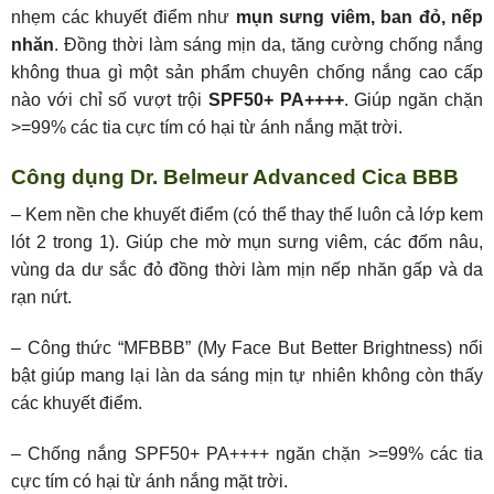
nhẹm các khuyết điểm như
mụn sưng viêm, ban đỏ, nếp
nhăn
. Đồng thời làm sáng mịn da, tăng cường chống nắng
không thua gì một sản phẩm chuyên chống nắng cao cấp
nào với chỉ số vượt trội
SPF50+ PA++++
. Giúp ngăn chặn
>=99% các tia cực tím có hại từ ánh nắng mặt trời.
Công dụng Dr. Belmeur Advanced Cica BBB
– Kem nền che khuyết điểm (có thể thay thế luôn cả lớp kem
lót 2 trong 1). Giúp che mờ mụn sưng viêm, các đốm nâu,
vùng da dư sắc đỏ đồng thời làm mịn nếp nhăn gấp và da
rạn nứt.
– Công thức “MFBBB” (My Face But Better Brightness) nổi
bật giúp mang lại làn da sáng mịn tự nhiên không còn thấy
các khuyết điểm.
– Chống nắng SPF50+ PA++++ ngăn chặn >=99% các tia
cực tím có hại từ ánh nắng mặt trời.