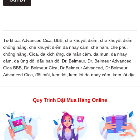
Từ khóa:
Advanced Cica
,
BBB
,
che khuyết điểm
,
che khuyết điểm
chống nắng
,
che khuyết điểm da nhạy cảm
,
che nám
,
che phủ
,
chống nắng
,
Cica
,
da kích ứng
,
da mẫn cảm
,
da mụn
,
da nhạy
cảm
,
da ửng đỏ
,
dấu ban đỏ
,
Dr. Belmeur
,
Dr. Belmeur Advanced
Cica BBB
,
Dr. Belmeur Cica
,
Dr.Belmeur Advanced
,
Dr.Belmeur
Advanced Cica
,
đồi mồi
,
kem lót
,
kem lót da nhạy cảm
,
kem lót dịu
nhẹ
,
kem nền
,
kem nền BBB
,
kem nền che khuyết điểm
,
kem nền
chống nắng
,
kem nền da nhạy cảm
,
kem nền Dr. Belmeur
,
kem nền
the face shop
,
mờ nám
,
mỹ phẩm
,
mỹ phẩm chính hãng hàn quốc
,
Quy Trình Đặt Mua Hàng Online
mỹ phẩm the face shop
,
nếp nhăn
,
the face shop
,
thefaceshop