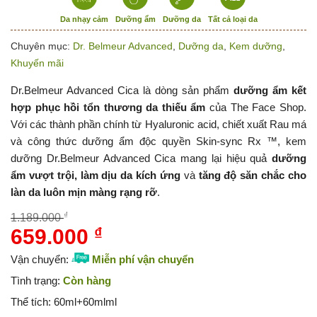
Da nhạy cảm
Dưỡng ẩm
Dưỡng da
Tất cả loại da
Chuyên mục:
Dr. Belmeur Advanced
,
Dưỡng da
,
Kem dưỡng
,
Khuyến mãi
Dr.Belmeur Advanced Cica là dòng sản phẩm
dưỡng ẩm kết
hợp phục hồi tổn thương da thiếu ẩm
của The Face Shop.
Với các thành phần chính từ Hyaluronic acid, chiết xuất Rau má
và công thức dưỡng ẩm độc quyền Skin-sync Rx ™, kem
dưỡng Dr.Belmeur Advanced Cica mang lại hiệu quả
dưỡng
ẩm vượt trội, làm dịu da kích ứng
và
tăng độ săn chắc cho
làn da luôn mịn màng rạng rỡ
.
₫
1.189.000
659.000
₫
Giá
Giá
gốc
hiện
Vận chuyển:
Miễn phí vận chuyển
là:
tại
Tình trạng:
Còn hàng
1.189.000 ₫.
là:
Thể tích:
60ml+60mlml
659.000 ₫.