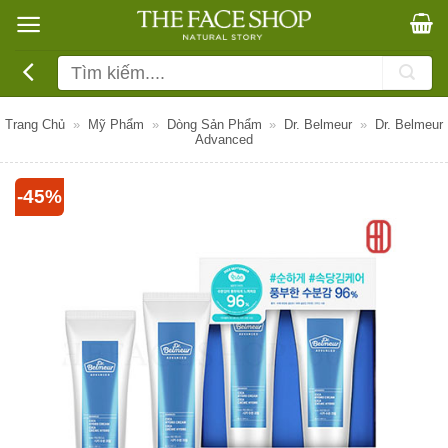
Bỏ
qua
nội
Tìm
dung
kiếm:
Trang Chủ
»
Mỹ Phẩm
»
Dòng Sản Phẩm
»
Dr. Belmeur
»
Dr. Belmeur
Advanced
-45%