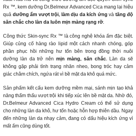
Rx ™, kem dưỡng Dr.Belmeur Advanced Cica mang lại hiệu
quả
dưỡng ẩm vượt trội, làm dịu da kích ứng
và
tăng độ
săn chắc cho làn da luôn mịn màng rạng rỡ
.
Công thức Skin-sync Rx ™ là công nghệ khóa ẩm đặc biệt.
Giúp củng cố hàng rào lipid một cách nhanh chóng, góp
phần phục hồi những hư tổn bên trong đồng thời nuôi
dưỡng làn da trở nên
mịn màng, săn chắc
. Làn da sẽ
không gặp phải tình trạng nhăn nheo, bong tróc hay cảm
giác châm chích, ngứa rát vì bề mặt da khô quá mức.
Sản phẩm kết cấu kem dưỡng mềm mại, sánh mịn tạo khả
năng thẩm thấu vượt trội khi tiếp xúc lên bề mặt da. Nhờ đó,
Dr.Belmeur Advanced Cica Hydro Cream có thể sử dụng
cho những làn da khô, hư tổn hoặc hỗn hợp thiên dầu. Ngay
đến những làn da nhạy cảm, đang có dấu hiệu kích ứng vì
mất ẩm cũng dùng tốt.