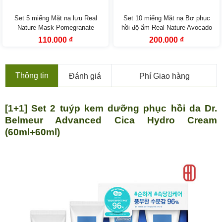
Set 5 miếng Mặt nạ lựu Real
Set 10 miếng Mặt nạ Bơ phục
Nature Mask Pomegranate
hồi độ ẩm Real Nature Avocado
TheFaceShop
Face Mask The Face Shop
Giá
Giá
Giá
Giá
110.000
₫
200.000
₫
gốc
hiện
gốc
hiện
là:
tại
là:
tại
165.000 ₫.
là:
330.000 ₫.
là:
110.000 ₫.
200.000 ₫.
Thông tin
Đánh giá
Phí Giao hàng
[1+1] Set 2 tuýp kem dưỡng phục hồi da Dr.
Belmeur Advanced Cica Hydro Cream
(60ml+60ml)