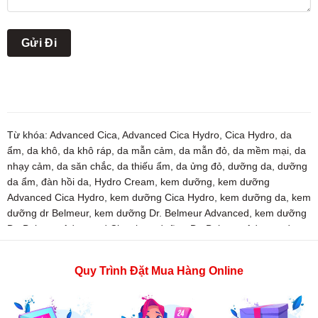
Từ khóa:
Advanced Cica
,
Advanced Cica Hydro
,
Cica Hydro
,
da
ẩm
,
da khô
,
da khô ráp
,
da mẫn cảm
,
da mẫn đỏ
,
da mềm mại
,
da
nhạy cảm
,
da săn chắc
,
da thiếu ẩm
,
da ửng đỏ
,
dưỡng da
,
dưỡng
da ẩm
,
đàn hồi da
,
Hydro Cream
,
kem dưỡng
,
kem dưỡng
Advanced Cica Hydro
,
kem dưỡng Cica Hydro
,
kem dưỡng da
,
kem
dưỡng dr Belmeur
,
kem dưỡng Dr. Belmeur Advanced
,
kem dưỡng
Dr. Belmeur Advanced Cica
,
kem dưỡng Dr. Belmeur Advanced
Cica Hydro
,
kem dưỡng phục hồi
,
kem dưỡng phục hồi da
,
mềm
mịn
,
mỹ phẩm
,
mỹ phẩm chính hãng hàn quốc
,
mỹ phẩm the face
Quy Trình Đặt Mua Hàng Online
shop
,
phục hồi da khô
,
phục hồi da rắn
,
the face shop
,
thefaceshop