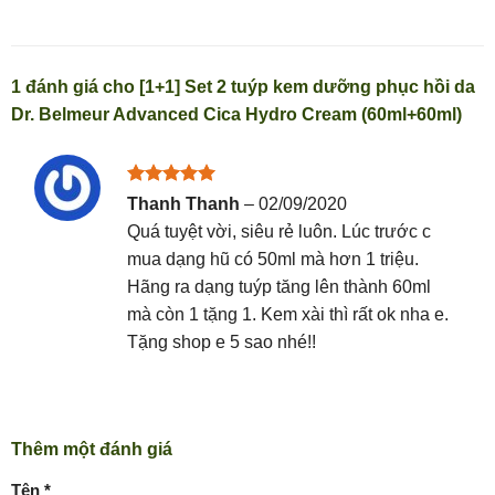
1 đánh giá cho
[1+1] Set 2 tuýp kem dưỡng phục hồi da
Dr. Belmeur Advanced Cica Hydro Cream (60ml+60ml)
Được xếp
Thanh Thanh
–
02/09/2020
hạng
5
5
Quá tuyệt vời, siêu rẻ luôn. Lúc trước c
sao
mua dạng hũ có 50ml mà hơn 1 triệu.
Hãng ra dạng tuýp tăng lên thành 60ml
mà còn 1 tặng 1. Kem xài thì rất ok nha e.
Tặng shop e 5 sao nhé!!
Thêm một đánh giá
Tên
*