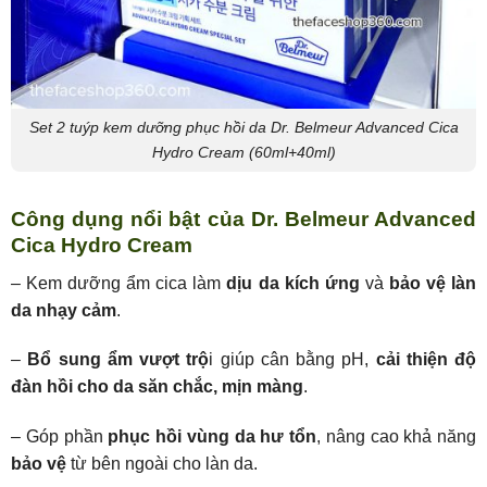
Set 2 tuýp kem dưỡng phục hồi da Dr. Belmeur Advanced Cica
Hydro Cream (60ml+40ml)
Công dụng nổi bật của Dr. Belmeur Advanced
Cica Hydro Cream
– Kem dưỡng ẩm cica làm
dịu da kích ứng
và
bảo vệ làn
da nhạy cảm
.
–
Bổ sung ẩm vượt trộ
i giúp cân bằng pH,
cải thiện độ
đàn hồi cho da săn chắc, mịn màng
.
– Góp phần
phục hồi vùng da hư tổn
, nâng cao khả năng
bảo vệ
từ bên ngoài cho làn da.