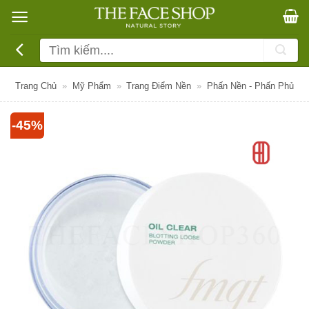
Bỏ
qua
nội
Tìm
dung
kiếm:
Trang Chủ
»
Mỹ Phẩm
»
Trang Điểm Nền
»
Phấn Nền - Phấn Phủ
-45%