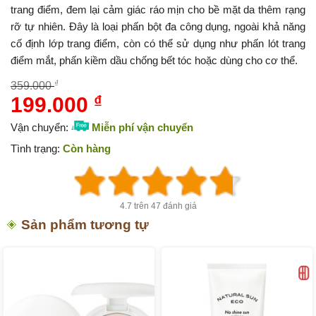
trang điểm, đem lại cảm giác ráo mịn cho bề mặt da thêm rạng
rỡ tự nhiên. Đây là loại phấn bột đa công dụng, ngoài khả năng
cố định lớp trang điểm, còn có thể sử dụng như phấn lót trang
điểm mắt, phấn kiềm dầu chống bết tóc hoặc dùng cho cơ thể.
₫
359.000
199.000
₫
Giá
Giá
gốc
hiện
Vận chuyển:
Miễn phí vận chuyển
là:
tại
Tình trạng:
Còn hàng
359.000 ₫.
là:
199.000 ₫.
4.7 trên 47 đánh giá
Sản phẩm tương tự