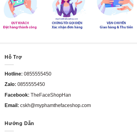
Clear Blotting tự nhiên
,
phấn phủ bột
,
Phấn phủ bột da căng bóng
,
Phấn phủ bột da dầu
,
Phấn phủ bột đa năng
,
Phấn phủ bột fgmt
,
Phấn phủ bột hấp thụ dầu
,
Phấn phủ bột kiềm dầu
,
Phấn phủ bột
mịn da
,
Phấn phủ bột mờ lỗ chân lông
,
Phấn phủ bột mỏng nhẹ
,
Phấn phủ bột thấm hút dầu
,
Phấn phủ bột The Face Shop
,
Phấn
phủ bột trong suốt
,
Phấn phủ bột tự nhiên
,
thấm hút dầu
,
the face
shop
,
trong suốt
,
tự nhiên
Hỗ Trợ
Hotline:
0855555450
Zalo:
0855555450
Facebook:
TheFaceShopHan
Email:
cskh@myphamthefaceshop.com
Hướng Dẫn