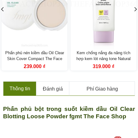
Phấn phủ nén kiềm dầu Oil Clear
Kem chống nắng đa năng tích
Skin Cover Compact The Face
hợp kem lót nâng tone Natural
Shop
Sun Eco No Shine Sun Primer
Giá
Giá
Giá
Giá
239.000
₫
319.000
₫
gốc
hiện
gốc
hiện
SPF50+ PA+++ 50ml
là:
tại
là:
tại
429.000 ₫.
là:
549.000 ₫.
là:
239.000 ₫.
319.000 ₫.
Thông tin
Đánh giá
Phí Giao hàng
Phấn phủ bột trong suốt kiềm dầu Oil Clear
Blotting Loose Powder fgmt The Face Shop