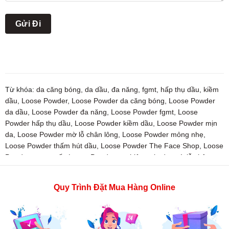
Từ khóa:
da căng bóng
,
da dầu
,
đa năng
,
fgmt
,
hấp thụ dầu
,
kiềm
dầu
,
Loose Powder
,
Loose Powder da căng bóng
,
Loose Powder
da dầu
,
Loose Powder đa năng
,
Loose Powder fgmt
,
Loose
Powder hấp thụ dầu
,
Loose Powder kiềm dầu
,
Loose Powder mịn
da
,
Loose Powder mờ lỗ chân lông
,
Loose Powder mỏng nhẹ
,
Loose Powder thấm hút dầu
,
Loose Powder The Face Shop
,
Loose
Powder trong suốt
,
Loose Powder tự nhiên
,
mịn da
,
mờ lỗ chân
lông
,
mỏng nhẹ
,
Oil Clear Blotting
,
Oil Clear Blotting da căng bóng
,
Oil Clear Blotting da dầu
,
Oil Clear Blotting đa năng
,
Oil Clear
Quy Trình Đặt Mua Hàng Online
Blotting fgmt
,
Oil Clear Blotting hấp thụ dầu
,
Oil Clear Blotting kiềm
dầu
,
Oil Clear Blotting mịn da
,
Oil Clear Blotting mờ lỗ chân lông
,
Oil Clear Blotting mỏng nhẹ
,
Oil Clear Blotting thấm hút dầu
,
Oil
Clear Blotting The Face Shop
,
Oil Clear Blotting trong suốt
,
Oil