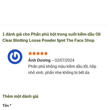
1 đánh giá cho
Phấn phủ bột trong suốt kiềm dầu Oil
Clear Blotting Loose Powder fgmt The Face Shop
Được xếp
Ánh Dương
–
02/07/2024
hạng
5
5
Phấn phủ không màu kiềm dầu tốt, hộp
sao
nhỏ xinh, phấn nhẹ không bị bết da
Thêm một đánh giá
Tên
*