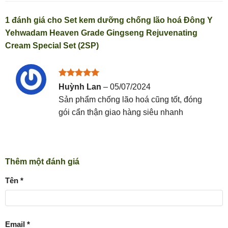
1 đánh giá cho
Set kem dưỡng chống lão hoá Đông Y
Yehwadam Heaven Grade Gingseng Rejuvenating
Cream Special Set (2SP)
Được xếp
Huỳnh Lan
–
05/07/2024
hạng
5
5
Sản phẩm chống lão hoá cũng tốt, đóng
sao
gói cẩn thận giao hàng siêu nhanh
Thêm một đánh giá
Tên
*
Email
*