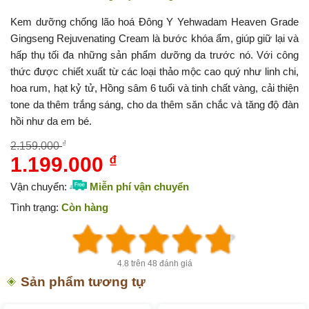
Kem dưỡng chống lão hoá Đông Y Yehwadam Heaven Grade
Gingseng Rejuvenating Cream là bước khóa ẩm, giúp giữ lại và
hấp thụ tối đa những sản phẩm dưỡng da trước nó. Với công
thức được chiết xuất từ các loại thảo mộc cao quý như linh chi,
hoa rum, hạt kỷ tử, Hồng sâm 6 tuổi và tinh chất vàng, cải thiện
tone da thêm trắng sáng, cho da thêm săn chắc và tăng độ đàn
hồi như da em bé.
₫
2.159.000
1.199.000
₫
Giá
Giá
gốc
hiện
Vận chuyển:
Miễn phí vận chuyển
là:
tại
Tình trạng:
Còn hàng
2.159.000 ₫.
là:
1.199.000 ₫.
4.8 trên 48 đánh giá
Sản phẩm tương tự