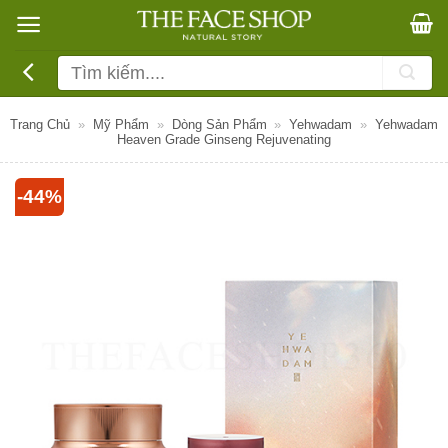
Bỏ
qua
nội
Tìm
dung
kiếm:
Trang Chủ
»
Mỹ Phẩm
»
Dòng Sản Phẩm
»
Yehwadam
»
Yehwadam
Heaven Grade Ginseng Rejuvenating
-44%