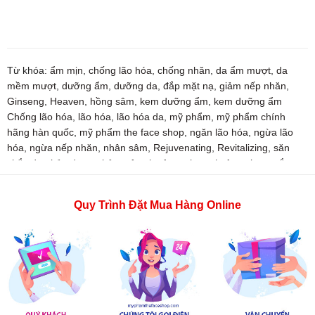
Từ khóa:
ẩm mịn
,
chống lão hóa
,
chống nhăn
,
da ẩm mượt
,
da
mềm mượt
,
dưỡng ẩm
,
dưỡng da
,
đắp mặt nạ
,
giảm nếp nhăn
,
Ginseng
,
Heaven
,
hồng sâm
,
kem dưỡng ẩm
,
kem dưỡng ẩm
Chống lão hóa
,
lão hóa
,
lão hóa da
,
mỹ phẩm
,
mỹ phẩm chính
hãng hàn quốc
,
mỹ phẩm the face shop
,
ngăn lão hóa
,
ngừa lão
hóa
,
ngừa nếp nhăn
,
nhân sâm
,
Rejuvenating
,
Revitalizing
,
săn
chắc da
,
thảo dược
,
thảo mộc
,
the face shop
,
thefaceshop
,
trắng
da
,
trắng sáng
,
vàng
,
Yehwadam
,
Yehwadam Heaven
,
Yehwadam
Heaven Grade Ginseng
Quy Trình Đặt Mua Hàng Online