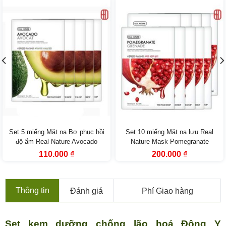
Set 5 miếng Mặt nạ Bơ phục hồi
Set 10 miếng Mặt nạ lựu Real
độ ẩm Real Nature Avocado
Nature Mask Pomegranate
Face Mask The Face Shop
TheFaceShop
Giá
Giá
Giá
Giá
110.000
₫
200.000
₫
gốc
hiện
gốc
hiện
là:
tại
là:
tại
165.000 ₫.
là:
330.000 ₫.
là:
110.000 ₫.
200.000 ₫.
Thông tin
Đánh giá
Phí Giao hàng
Set kem dưỡng chống lão hoá Đông Y