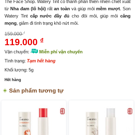
The Face Shop. Watery Tint có thành phần thiên nhiên chiết xuất
từ
Nha đam (lô hội)
rất
an toàn
và giúp môi
mềm mượt
. Son
Watery Tint
cấp nước đầy đủ
cho đôi môi, giúp môi
căng
mọng
, giảm đi tình trạng khô nứt môi.
₫
159.000
119.000
₫
Giá
Giá
gốc
hiện
Vận chuyển:
Miễn phí vận chuyển
là:
tại
Tình trạng:
Tạm hết hàng
159.000 ₫.
là:
Khối lượng:
5g
119.000 ₫.
Hết hàng
Sản phẩm tương tự