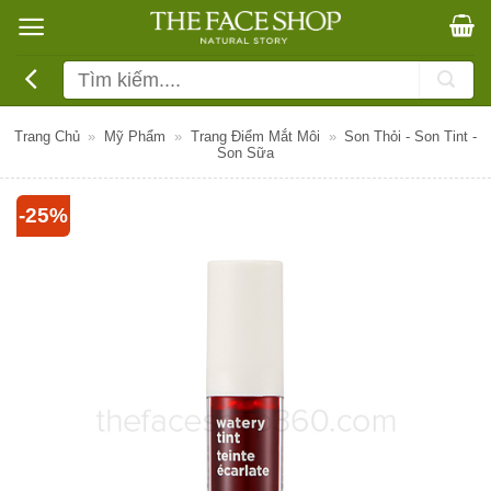
Bỏ
qua
nội
Tìm
dung
kiếm:
Trang Chủ
»
Mỹ Phẩm
»
Trang Điểm Mắt Môi
»
Son Thỏi - Son Tint -
Son Sữa
-25%