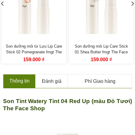
Son dưỡng môi từ Lựu Lip Care
Son dưỡng môi Lip Care Stick
Stick 02 Pomegranate fmgt The
01 Shea Butter fmgt The Face
Face Shop
Shop
Giá
Giá
Giá
Giá
159.000
₫
159.000
₫
gốc
hiện
gốc
hiện
là:
tại
là:
tại
249.000 ₫.
là:
249.000 ₫.
là:
159.000 ₫.
159.000 ₫.
Thông tin
Đánh giá
Phí Giao hàng
Son Tint Watery Tint 04 Red Up (màu Đỏ Tươi)
The Face Shop