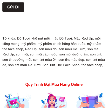
Từ khóa:
Đỏ Tươi
,
khô nứt môi
,
màu Đỏ Tươi
,
Màu Red Up
,
môi
căng mọng
,
mỹ phẩm
,
mỹ phẩm chính hãng hàn quốc
,
mỹ phẩm
the face shop
,
Red Up
,
son màu đỏ
,
son màu Đỏ Tươi
,
son màu
Red Up
,
son môi
,
son môi cấp nước
,
son môi dưỡng ẩm
,
son tint
,
son tint dưỡng môi
,
son tint màu 04
,
son tint màu đẹp
,
son tint màu
đỏ
,
son tint màu Đỏ Tươi
,
Son Tint The Face Shop
,
the face shop
,
thefaceshop
,
Tint
,
Watery
,
Watery Tint
,
Watery Tint 04
Quy Trình Đặt Mua Hàng Online