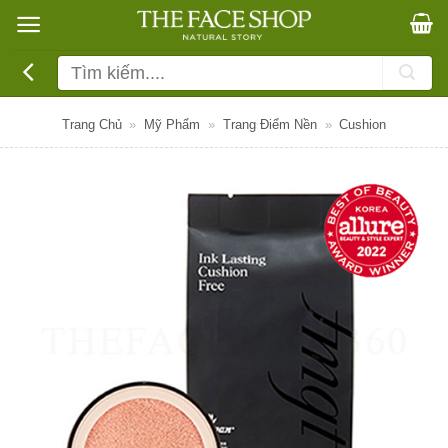
Bỏ
qua
nội
Tìm
dung
kiếm:
Trang Chủ
»
Mỹ Phẩm
»
Trang Điểm Nền
»
Cushion