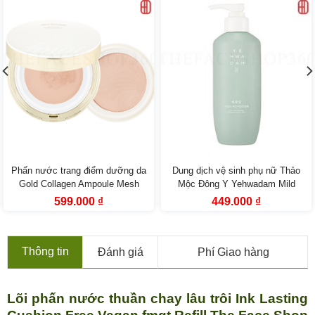
Phấn nước trang điểm dưỡng da
Dung dịch vệ sinh phụ nữ Thảo
Gold Collagen Ampoule Mesh
Mộc Đông Y Yehwadam Mild
Cushion SPF50+ PA+++ Fmgt
Vegan Intimate Wash (200ml)
Giá
Giá
Giá
Giá
599.000
₫
449.000
₫
gốc
hiện
gốc
hiện
là:
tại
là:
tại
999.000 ₫.
là:
699.000 ₫.
là:
599.000 ₫.
449.000 ₫.
Thông tin
Đánh giá
Phí Giao hàng
Lõi phấn nước thuần chay lâu trôi Ink Lasting