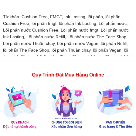
Từ khóa:
Cushion Free
,
FMGT
,
Ink Lasting
,
lõi phấn
,
lõi phấn
Cushion Free
,
lõi phấn fmgt
,
lõi phấn Ink Lasting
,
Lõi phấn nước
,
Lõi phấn nước Cushion Free
,
Lõi phấn nước fmgt
,
Lõi phấn nước
Ink Lasting
,
Lõi phấn nước Refill
,
Lõi phấn nước The Face Shop
,
Lõi phấn nước Thuần chay
,
Lõi phấn nước Vegan
,
lõi phấn Refill
,
lõi phấn The Face Shop
,
lõi phấn Thuần chay
,
lõi phấn Vegan
,
lõi
thay thế
,
lõi thay thế Cushion Free
,
lõi thay thế fmgt
,
lõi thay thế Ink
Lasting
,
lõi thay thế Refill
,
lõi thay thế The Face Shop
,
lõi thay thế
Thuần chay
,
lõi thay thế Vegan
,
mỹ phẩm
,
mỹ phẩm chính hãng
Quy Trình Đặt Mua Hàng Online
hàn quốc
,
mỹ phẩm the face shop
,
Refill
,
the face shop
,
thefaceshop
,
thuần chay
,
Vegan