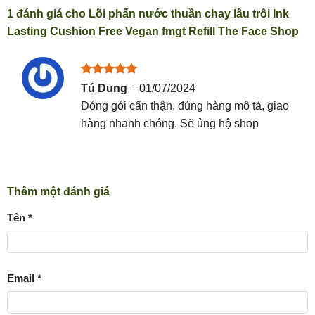
1 đánh giá cho
Lõi phấn nước thuần chay lâu trôi Ink
Lasting Cushion Free Vegan fmgt Refill The Face Shop
Được xếp
Tú Dung
–
01/07/2024
hạng
5
5
Đóng gói cẩn thận, đúng hàng mô tả, giao
sao
hàng nhanh chóng. Sẽ ủng hộ shop
Thêm một đánh giá
Tên
*
Email
*