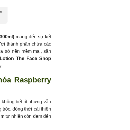
e
(300ml)
mang đến sự kết
 Với thành phần chứa các
da trở nên mềm mại, săn
Lotion The Face Shop
y.
hóa Raspberry
 không bết rít nhưng vẫn
tróc, đồng thời cải thiện
hơm tự nhiên còn đem đến