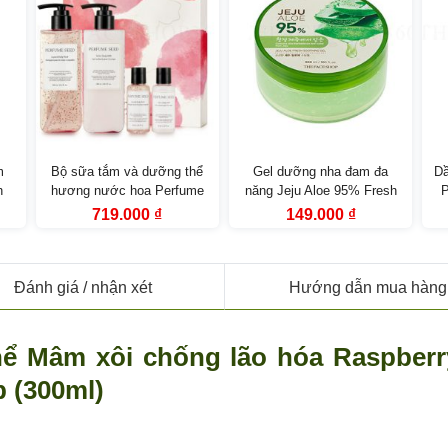
m
Bộ sữa tắm và dưỡng thể
Gel dưỡng nha đam đa
Dầ
h
hương nước hoa Perfume
năng Jeju Aloe 95% Fresh
P
op
Seed Velvet Special Body
Soothing Gel The Face
O
Giá
Giá
Giá
Giá
719.000
₫
149.000
₫
gốc
hiện
gốc
hiện
Care Set (4 sản phẩm)
Shop (300ml)
là:
tại
là:
tại
918.000 ₫.
là:
199.000 ₫.
là:
000 ₫.
719.000 ₫.
149.000 ₫.
Đánh giá
/ nhận xét
Hướng dẫn mua hàng
ể Mâm xôi chống lão hóa Raspberr
 (300ml)