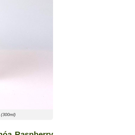
 (300ml)
hóa Raspberry