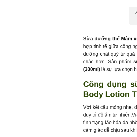
Sữa dưỡng thể Mâm xô
hợp tinh tế giữa công n
dưỡng chất quý từ quả 
chắc hơn. Sản phẩm
s
(300ml)
là sự lựa chọn h
Công dụng sữ
Body Lotion T
Với kết cấu mỏng nhẹ, d
duy trì độ ẩm tự nhiên.V
tình trạng lão hóa da n
cảm giác dễ chịu sau khi