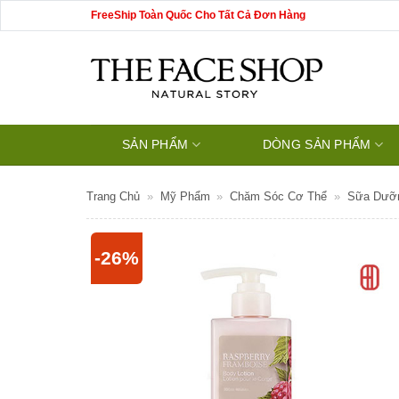
Bỏ
FreeShip Toàn Quốc Cho Tất Cả Đơn Hàng
qua
nội
dung
SẢN PHẨM
DÒNG SẢN PHẨM
Trang Chủ
»
Mỹ Phẩm
»
Chăm Sóc Cơ Thể
»
Sữa Dưỡ
-26%