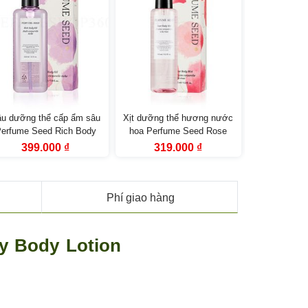
u dưỡng thể cấp ẩm sâu
Xịt dưỡng thể hương nước
Sữa Tắm dư
erfume Seed Rich Body
hoa Perfume Seed Rose
da The Bo
il The Face Shop 225ml
Body Mist (155ml)
Verbena Bo
Giá
Giá
Giá
Giá
Giá
399.000
₫
319.000
₫
319
gốc
hiện
gốc
hiện
gốc
The F
là:
tại
là:
tại
là:
579.000 ₫.
là:
459.000 ₫.
là:
579.
399.000 ₫.
319.000 ₫.
Phí giao hàng
y Body Lotion