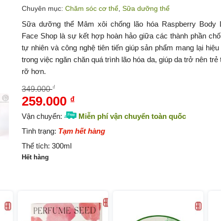
Chuyên mục:
Chăm sóc cơ thể
,
Sữa dưỡng thể
Sữa dưỡng thể Mâm xôi chống lão hóa Raspberry Body L
Face Shop là sự kết hợp hoàn hảo giữa các thành phần chố
tự nhiên và công nghệ tiên tiến giúp sản phẩm mang lại hiệu
trong việc ngăn chăn quá trình lão hóa da, giúp da trở nên trẻ 
rỡ hơn.
₫
349.000
259.000
₫
Giá
Giá
gốc
hiện
Vận chuyển:
Miễn phí vận chuyển
toàn quốc
là:
tại
Tình trạng:
Tạm hết hàng
349.000 ₫.
là:
Thể tích:
300ml
259.000 ₫.
Hết hàng