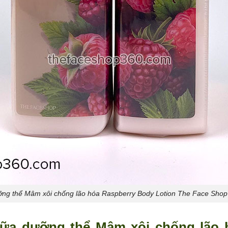
ng thể Mâm xôi chống lão hóa Raspberry Body Lotion The Face Shop
ữa dưỡng thể Mâm xôi chống lão 