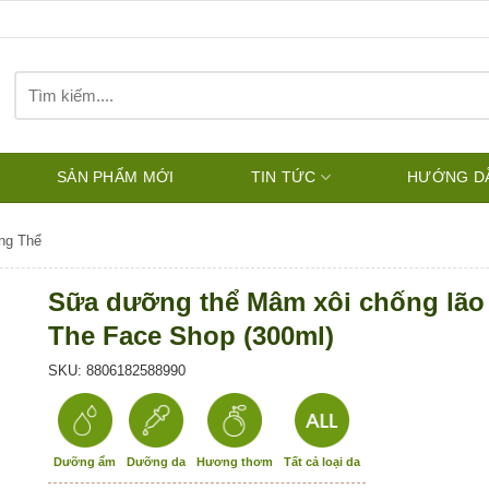
Tìm
kiếm:
SẢN PHẨM MỚI
TIN TỨC
HƯỚNG D
ng Thể
Sữa dưỡng thể Mâm xôi chống lão
The Face Shop (300ml)
SKU: 8806182588990
Dưỡng ẩm
Dưỡng da
Hương thơm
Tất cả loại da