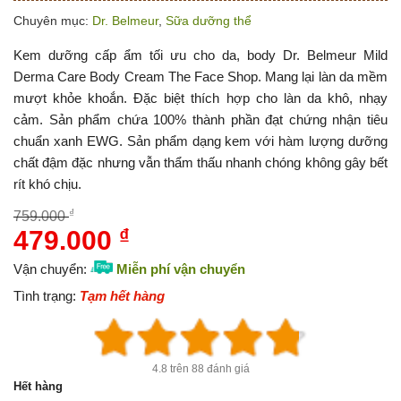
Chuyên mục:
Dr. Belmeur
,
Sữa dưỡng thể
Kem dưỡng cấp ẩm tối ưu cho da, body Dr. Belmeur Mild
Derma Care Body Cream The Face Shop. Mang lại làn da mềm
mượt khỏe khoắn. Đặc biệt thích hợp cho làn da khô, nhạy
cảm. Sản phẩm chứa 100% thành phần đạt chứng nhận tiêu
chuẩn xanh EWG. Sản phẩm dạng kem với hàm lượng dưỡng
chất đậm đặc nhưng vẫn thẩm thấu nhanh chóng không gây bết
rít khó chịu.
₫
759.000
479.000
₫
Giá
Giá
gốc
hiện
Vận chuyển:
Miễn phí vận chuyển
là:
tại
Tình trạng:
Tạm hết hàng
759.000 ₫.
là:
479.000 ₫.
4.8 trên 88 đánh giá
Hết hàng