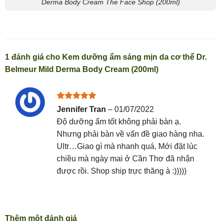
Derma Body Cream The Face Shop (200ml)
1 đánh giá cho
Kem dưỡng ẩm sáng mịn da cơ thể Dr.
Belmeur Mild Derma Body Cream (200ml)
Được xếp
Jennifer Tran
–
01/07/2022
hạng
5
5
Độ dưỡng ẩm tốt không phải bàn ạ.
sao
Nhưng phải bàn về vấn đề giao hàng nha.
Ultr…Giao gì mà nhanh quá, Mới đặt lúc
chiều mà ngày mai ở Cần Thơ đã nhận
được rồi. Shop ship trực thăng à :)))))
Thêm một đánh giá