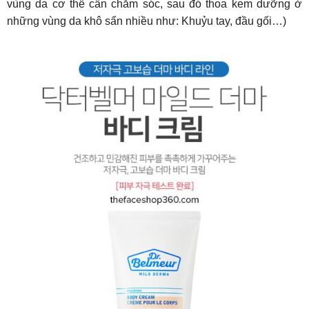
vùng da cơ thể cần chăm sóc, sau đó thoa kem dưỡng ở
những vùng da khô sẩn nhiều như: Khuỷu tay, đầu gối…)