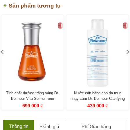
Sản phẩm tương tự
Tinh chất dưỡng trắng sáng Dr.
Nước cân bằng cho da mụn
Belmeur Vita Serine Tone
nhạy cảm Dr. Belmeur Clarifying
Smoothing Serum (45ml)
Toner The Face Shop
Giá
Giá
Giá
Giá
699.000
₫
439.000
₫
gốc
hiện
gốc
hiện
là:
tại
là:
tại
1.199.000 ₫.
là:
590.000 ₫.
là:
699.000 ₫.
439.000 ₫.
Thông tin
Đánh giá
Phí Giao hàng