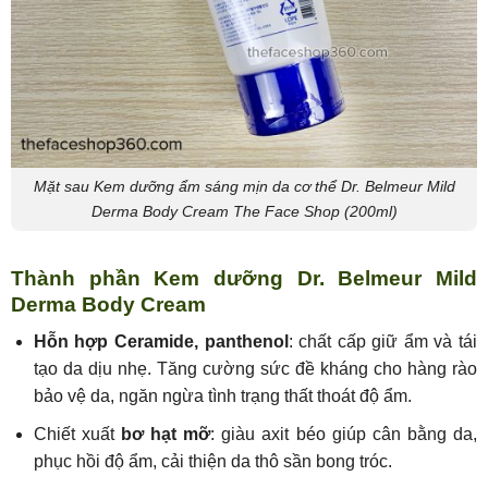
Mặt sau Kem dưỡng ẩm sáng mịn da cơ thể Dr. Belmeur Mild
Derma Body Cream The Face Shop (200ml)
Thành phần Kem dưỡng Dr. Belmeur Mild
Derma Body Cream
Hỗn hợp Ceramide, panthenol
: chất cấp giữ ẩm và tái
tạo da dịu nhẹ. Tăng cường sức đề kháng cho hàng rào
bảo vệ da, ngăn ngừa tình trạng thất thoát độ ẩm.
Chiết xuất
bơ hạt mỡ
: giàu axit béo giúp cân bằng da,
phục hồi độ ẩm, cải thiện da thô sần bong tróc.