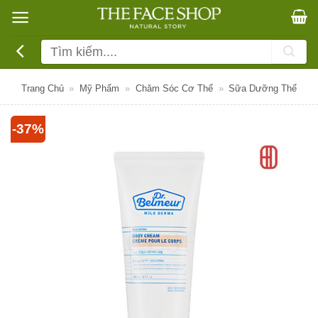
Bỏ
qua
nội
Tìm
dung
kiếm:
Trang Chủ
»
Mỹ Phẩm
»
Chăm Sóc Cơ Thể
»
Sữa Dưỡng Thể
-37%