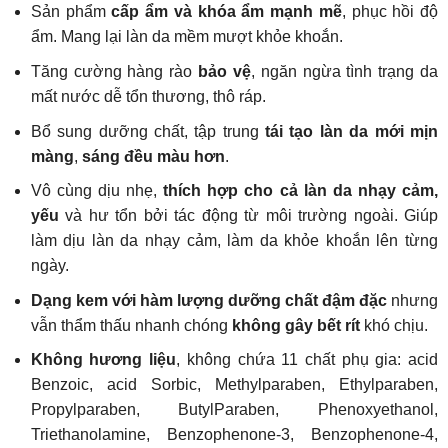
Sản phẩm
cấp ẩm và khóa ẩm mạnh mẽ
, phục hồi độ
ẩm. Mang lại làn da mềm mượt khỏe khoắn.
Tăng cường hàng rào
bảo vệ
, ngăn ngừa tình trạng da
mất nước dễ tổn thương, thô ráp.
Bổ sung dưỡng chất, tập trung
tái tạo làn da mới mịn
màng
,
sáng đều màu hơn
.
Vô cùng dịu nhẹ,
thích hợp cho cả làn da nhạy cảm,
yếu
và hư tổn bởi tác động từ môi trường ngoài. Giúp
làm dịu làn da nhạy cảm, làm da khỏe khoắn lên từng
ngày.
Dạng kem với hàm lượng dưỡng chất đậm đặc
nhưng
vẫn thẩm thấu nhanh chóng
không gây bết rít
khó chịu.
Không hương liệu
, không chứa 11 chất phụ gia: acid
Benzoic, acid Sorbic, Methylparaben, Ethylparaben,
Propylparaben, ButylParaben, Phenoxyethanol,
Triethanolamine, Benzophenone-3, Benzophenone-4,