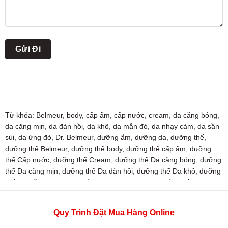
Từ khóa:
Belmeur
,
body
,
cấp ẩm
,
cấp nước
,
cream
,
da căng bóng
,
da căng mịn
,
da đàn hồi
,
da khô
,
da mẫn đỏ
,
da nhạy cảm
,
da sần
sùi
,
da ửng đỏ
,
Dr. Belmeur
,
dưỡng ẩm
,
dưỡng da
,
dưỡng thế
,
dưỡng thể Belmeur
,
dưỡng thể body
,
dưỡng thể cấp ẩm
,
dưỡng
thể Cấp nước
,
dưỡng thể Cream
,
dưỡng thể Da căng bóng
,
dưỡng
thể Da căng mịn
,
dưỡng thể Da đàn hồi
,
dưỡng thể Da khô
,
dưỡng
thể da mẫn đỏ
,
dưỡng thể da nhạy cảm
,
dưỡng thể Da sần sùi
,
dưỡng thể da ửng đỏ
,
dưỡng thể Dr. Belmeur
,
dưỡng thể dưỡng
ẩm
,
dưỡng thể dưỡng da
,
dưỡng thể khóa ẩm
,
dưỡng thể Mild
Quy Trình Đặt Mua Hàng Online
Derma
,
dưỡng thể sáng da
,
dưỡng thể sáng mịn
,
dưỡng thể Sáng
mịn da
,
kem body
,
kem body Belmeur
,
kem body Body
,
kem body