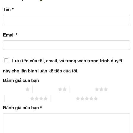
Tên
*
Email
*
Lưu tên của tôi, email, và trang web trong trình duyệt
này cho lần bình luận kế tiếp của tôi.
Đánh giá của bạn
1 trên 5 sao
2 trên 5 sao
3 trên 5 sao
4 trên 5 sao
5 trên 5 sao
Đánh giá của bạn
*